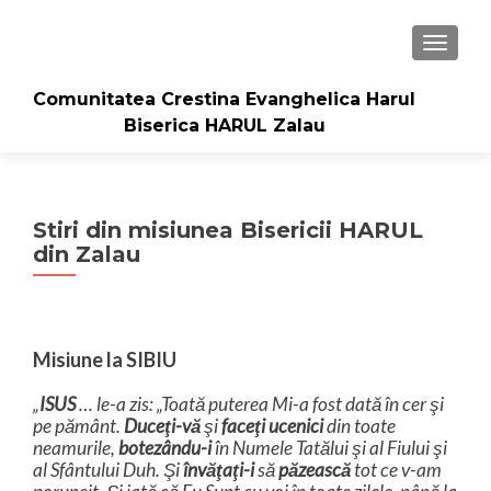
TOGGLE
Comunitatea Crestina Evanghelica Harul
Biserica HARUL Zalau
Stiri din misiunea Bisericii HARUL
din Zalau
Misiune la SIBIU
„
ISUS
… le-a zis: „Toată puterea Mi-a fost dată în cer şi
pe pământ.
Duceţi-vă
şi
faceţi ucenici
din toate
neamurile,
botezându-i
în Numele Tatălui şi al Fiului şi
al Sfântului Duh. Şi
învăţaţi-i
să
păzească
tot ce v-am