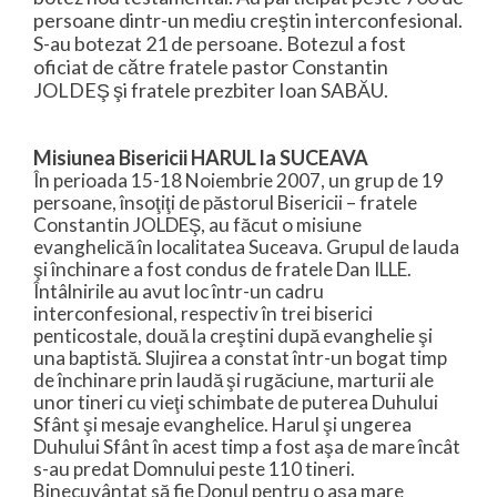
persoane dintr-un mediu creştin interconfesional.
S-au botezat 21 de persoane. Botezul a fost
oficiat de către fratele pastor Constantin
JOLDEŞ şi fratele prezbiter Ioan SABĂU.
Misiunea Bisericii HARUL la SUCEAVA
În perioada 15-18 Noiembrie 2007, un grup de 19
persoane, însoţiţi de păstorul Bisericii – fratele
Constantin JOLDEŞ, au făcut o misiune
evanghelică în localitatea Suceava. Grupul de lauda
şi închinare a fost condus de fratele Dan ILLE.
Întâlnirile au avut loc într-un cadru
interconfesional, respectiv în trei biserici
penticostale, două la creştini după evanghelie şi
una baptistă. Slujirea a constat într-un bogat timp
de închinare prin laudă şi rugăciune, marturii ale
unor tineri cu vieţi schimbate de puterea Duhului
Sfânt şi mesaje evanghelice. Harul şi ungerea
Duhului Sfânt în acest timp a fost aşa de mare încât
s-au predat Domnului peste 110 tineri.
Binecuvântat să fie Donul pentru o aşa mare