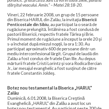
poruncit. Şi iată că Eu Sunt cu voi în toate zilele, până la
sfârşitul veacului. Amin.” – Matei 28:18-20
.
Vineri, 22 februarie 2008, un grup de 15 persoane
din Biserica HARUL din Zalău, la invitaţia
Bisericii
Penticostale din Sibiu
, au participat la o seară de
rugăciune prelungită. Întâlnirea a fost condusă de
pastorii Bisericii, respectiv fratele Târlea şi Brie.
Primul moment de rugăciune a început la orele 20 şi
s-a încheiat după miezul nopţii, la ora 1:30. Au
participat aproximativ 600 de persoane dintr-un
mediu interconfesional lărgit. Grupul de laudă din
Zalău a fost condus de fratele Dan Ille. Au depus
mărturii fratele Cristi Lorintz şi sora Rodica Bercian
Jr., iar mesajul evanghelic a fost susţinut de către
fratele Constantin Joldeş.
Botez nou testamental la Biserica „HARUL”
Zalău
Duminică, 6.01.2008, la Biserica Creştină
Evanghelică „HARUL” din Zalău a avut loc un
botez nou testamental. Au participat peste 700 de