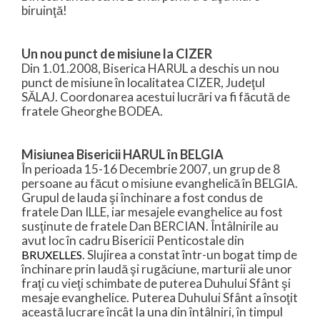
biruinţă!
Un nou punct de misiune la CIZER
Din 1.01.2008, Biserica HARUL a deschis un nou
punct de misiune în localitatea CIZER, Judeţul
SĂLAJ. Coordonarea acestui lucrări va fi făcută de
fratele Gheorghe BODEA.
Misiunea Bisericii HARUL în BELGIA
În perioada 15-16 Decembrie 2007, un grup de 8
persoane au făcut o misiune evanghelică în BELGIA.
Grupul de lauda şi închinare a fost condus de
fratele Dan ILLE, iar mesajele evanghelice au fost
susţinute de fratele Dan BERCIAN. Întâlnirile au
avut loc în cadru Bisericii Penticostale din
. Slujirea a constat într-un bogat timp de
BRUXELLES
închinare prin laudă şi rugăciune, marturii ale unor
fraţi cu vieţi schimbate de puterea Duhului Sfânt şi
mesaje evanghelice. Puterea Duhului Sfânt a însoţit
această lucrare încât la una din întâlniri, în timpul