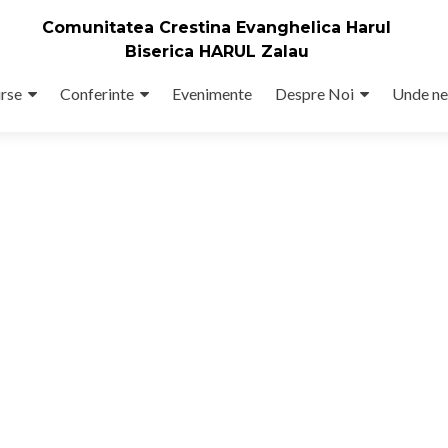
Comunitatea Crestina Evanghelica Harul
Biserica HARUL Zalau
rse
Conferinte
Evenimente
Despre Noi
Unde ne