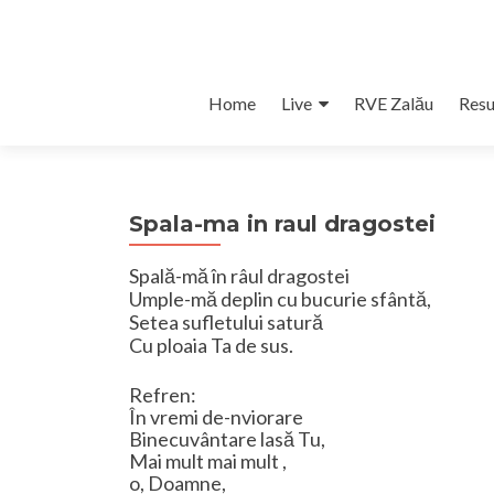
Skip
Home
Live
RVE Zalău
Resu
to
content
Spala-ma in raul dragostei
Spală-mă în râul dragostei
Umple-mă deplin cu bucurie sfântă,
Setea sufletului satură
Cu ploaia Ta de sus.
Refren:
În vremi de-nviorare
Binecuvântare lasă Tu,
Mai mult mai mult ,
o, Doamne,