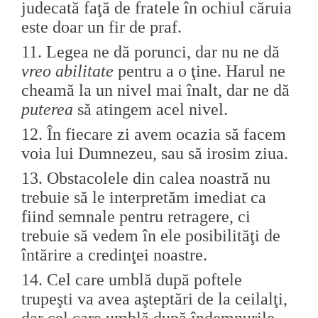
judecată faţă de fratele în ochiul căruia
este doar un fir de praf.
11.
Legea ne dă porunci, dar nu ne dă
vreo abilitate
pentru a o ţine. Harul ne
cheamă la un nivel mai înalt, dar ne dă
puterea
să atingem acel nivel.
12.
În fiecare zi avem ocazia să facem
voia lui Dumnezeu, sau să irosim ziua.
13.
Obstacolele din calea noastră nu
trebuie să le interpretăm imediat ca
fiind semnale pentru retragere, ci
trebuie să vedem în ele posibilităţi de
întărire a credinţei noastre.
14.
Cel care umblă după poftele
trupeşti va avea aşteptări de la ceilalţi,
dar cel care umblă după îndemnurile