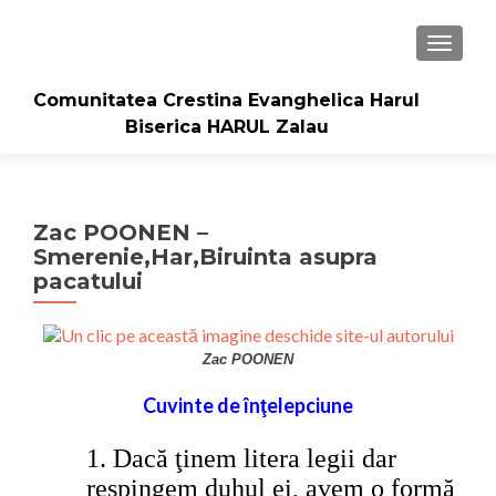
TOGGLE
Comunitatea Crestina Evanghelica Harul
Biserica HARUL Zalau
Zac POONEN –
Smerenie,Har,Biruinta asupra
pacatului
Zac POONEN
Cuvinte de înţelepciune
1.
Dacă ţinem litera legii dar
respingem duhul ei, avem o formă