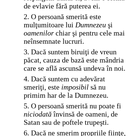
de evlavie fără puterea ei.
2.
O persoană smerită este
mulţumitoare lui
Dumnezeu
şi
oamenilor
chiar şi pentru cele mai
neînsemnate lucruri.
3.
Dacă suntem biruiţi de vreun
păcat, cauza de bază este mândria
care se află ascunsă undeva în noi.
4.
Dacă suntem cu adevărat
smeriţi, este
imposibil
să nu
primim har de la Dumnezeu.
5.
O persoană smerită nu poate fi
niciodată
învinsă de oameni, de
Satan sau de poftele trupeşti.
6.
Dacă ne smerim propriile fiinţe,