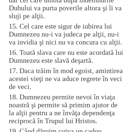
Duhului va purta poverile altora şi îi va
sluji pe alţii.
15.
Cel care este sigur de iubirea lui
Dumnezeu nu-i va judeca pe alţii, nu-i
va invidia şi nici nu va concura cu alţii.
16.
Toată slava care nu este acordată lui
Dumnezeu este slavă deşartă.
17.
Daca trăim în mod egoist, amintirea
acestei vieţi ne va aduce regrete în veci
de veci.
18.
Dumnezeu permite nevoi în viaţa
noastră şi permite să primim ajutor de
la alţii pentru a ne învăţa dependenţa
reciprocă în Trupul lui Hristos.
19.
Când dăruim cuiva un cadou