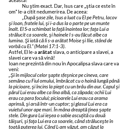
aceasta?
Nu ştim exact. Dar, Isus care „ştia ce este în
om” le-a citit nedumerirea. De aceea:
„După şase zile, Isus a luat cu El pe Petru, Iacov
şi Ioan, fratele lui, şi i-a dus la o parte pe un munte
înalt. El S-a schimbat la faţă înaintea lor; faţa Lui a
strălucit ca soarele, şi hainele I s-au făcut albe ca
lumina. Şi iată că li s-a arătat Moise şi Ilie, stând de
vorbă cu El.” (Matei 17:1-3)
.
Astfel, El le-a
arătat
slava, o anticipare a slavei, a
slavei care va să vină!
Ioan ne prezintă din nou în Apocalipsa slava care va
veni:
„Şi în mijlocul celor şapte sfeşnice pe cineva, care
semăna cu Fiul omului, îmbrăcat cu o haină lungă până
la picioare, şi încins la piept cu un brâu din aur. Capul şi
părul Lui erau albe ca lîna albă, ca zăpada; ochii Lui
erau ca para focului; picioarele Lui erau ca arama
aprinsă, şi arsă într-un cuptor; şi glasul Lui era ca
vuietul unor ape mari. În mâna dreaptă ţinea şapte
stele. Din gura Lui ieşea o sabie ascuţită cu două
tăişuri, şi faţa Lui era ca soarele, când străluceşte în
toată puterea lui. Când L-am văzut, am căzut la