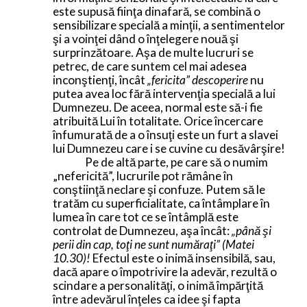
este supusă fiinţa dinafară, se combină o
sensibilizare specială a minţii, a sentimentelor
şi a voinţei dând o înţelegere nouă şi
surprinzătoare. Aşa de multe lucruri se
petrec, de care suntem cel mai adesea
inconştienţi, încât
„fericita” descoperire
nu
putea avea loc fără intervenţia specială a lui
Dumnezeu. De aceea, normal este să-i fie
atribuită Lui în totalitate. Orice încercare
înfumurată de a o însuţi este un furt a slavei
lui Dumnezeu care i se cuvine cu desăvârşire!
Pe de altă parte, pe care să o numim
„nefericită”, lucrurile pot rămâne în
conştiinţă neclare şi confuze. Putem să le
tratăm cu superficialitate, ca întâmplare în
lumea în care tot ce se întâmplă este
controlat de Dumnezeu, aşa încât:
„până şi
perii din cap, toţi ne sunt număraţi” (Matei
10.30)!
Efectul este o inimă insensibilă, sau,
dacă apare o împotrivire la adevăr, rezultă o
scindare a personalităţi, o inimă împărţită
între adevărul înţeles ca idee şi fapta