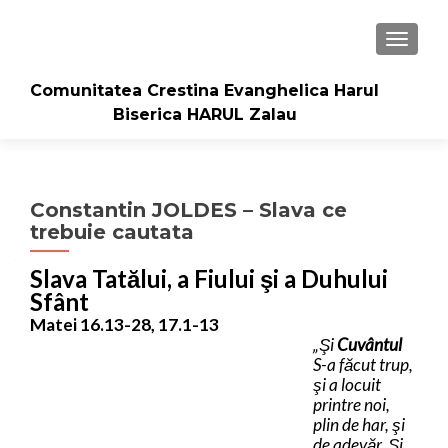
TOGGLE
Comunitatea Crestina Evanghelica Harul
Biserica HARUL Zalau
Constantin JOLDES – Slava ce
trebuie cautata
Slava Tatălui, a Fiului şi a Duhului
Sfânt
Matei 16.13-28, 17.1-13
„Şi
Cuvântul
S-a făcut trup,
şi a locuit
printre noi,
plin de har, şi
de adevăr. Şi