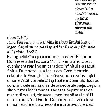
noi am privit
slava Lui
, o
slavă
întocmai
ca
slava
singurului
născut din
Tatăl
.
(Ioan 1:14”).
„Căci
Fiul
omului
are
să vină în slava Tatălui Său
, cu
îngerii Săi; şi atunci va răsplăti fiecăruia după faptele
lui.” (Matei 16:27).
Evangheliile încep cu minunea naşterii Fiului lui
Dumnezeu din fecioara Maria. Pentru noi acest
eveniment rămâne un paradox: infinitul s-a făcut
finit şi Dumnezeu s-a făcut om. Evenimentele
relatate de Evanghelii depăşesc puterea invenţiei
umane. Atât vorbele cât şi faptele Domnului Isus au
surprins cele mai profunde aspecte ale vieţii. Deşi, în
simplitatea lor rămâneau adesea nepătrunse de
martorii oculari, ele aveau menirea să arate că El
este cu adevărat Fiul lui Dumnezeu. Cuvintele şi
minunile Sale erau o necontenită provocare de a