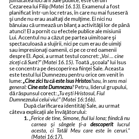
jumătatea lucrării Sale publice, este cel din
Cezareea lui Filip
(Matei 16.13)
. Examenul a fost
planificat într-un loc retras, în care nu mai fuseseră
şi unde nu erau asaltaţi de mulţime. Ei nici nu
bănuiau că urmează un bilanţ a activităţii lor de până
atunci! El a pornit cu efectele publice ale misiunii
Lui. Accentul nu a căzut pe partea uimitoare şi
spectaculoasă a slujirii, nici pe cum erau de uimiţi
sau impresionaţi oamenii, ci pe ce cred oamenii
despre El. Apoi, a urmat testul concret:
„Voi … cine
ziceţi că Sunt?” (Matei 16.15)
. Toată „şcoala” lui Isus
se concentra pe descoperirea fiinţei Sale. Aceasta
este testul lui Dumnezeu pentru orice om venit în
lume:
„Cine zici tu că este Isus Hristos
?sau, în sens mai
general:
Cine este Dumnezeu
?
Petru, liderul grupului,
dă răspunsul corect:
„Tu eşti Hristosul, Fiul
Dumnezeului celui viu!” (Matei 16:16b)
.
După clarificarea identităţi Sale, au urmat
câteva explicaţii ale Învăţătorului:
1.
„Ferice de tine, Simone, fiul lui Iona; fiindcă nu
carnea şi sângele ţi-a
descoperit
lucrul
acesta, ci Tatăl Meu care este în ceruri.”
(Matei 16:17).