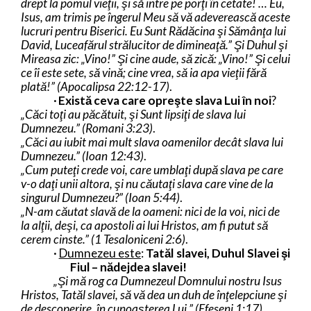
drept la pomul vieţii, şi să intre pe porţi în cetate! … Eu,
Isus, am trimis pe îngerul Meu să vă adeverească aceste
lucruri pentru Biserici. Eu Sunt Rădăcina şi Sămânţa lui
David, Luceafărul strălucitor de dimineaţă.” Şi Duhul şi
Mireasa zic: „Vino!” Şi cine aude, să zică: „Vino!” Şi celui
ce îi este sete, să vină; cine vrea, să ia apa vieţii fără
plată!” (Apocalipsa 22:12-17)
.
·
Există ceva care opreşte slava Lui în noi
?
„Căci toţi au păcătuit, şi Sunt lipsiţi de slava lui
Dumnezeu.” (Romani 3:23)
.
„Căci au iubit mai mult slava oamenilor decât slava lui
Dumnezeu.” (Ioan 12:43)
.
„Cum puteţi crede voi, care umblaţi după slava pe care
v-o daţi unii altora, şi nu căutaţi slava care vine de la
singurul Dumnezeu?” (Ioan 5:44)
.
„N-am căutat slavă de la oameni: nici de la voi, nici de
la alţii, deşi, ca apostoli ai lui Hristos, am fi putut să
cerem cinste.” (1 Tesaloniceni 2:6)
.
·
Dumnezeu este
:
Tatăl slavei, Duhul Slavei şi
Fiul – nădejdea slavei!
„Şi mă rog ca Dumnezeul Domnului nostru Isus
Hristos, Tatăl slavei, să vă dea un duh de înţelepciune şi
de descoperire, în cunoaşterea Lui.” (Efeseni 1:17)
.