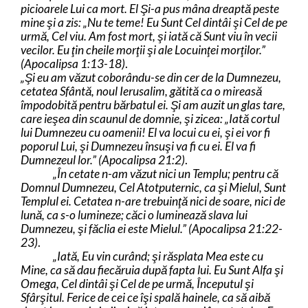
picioarele Lui ca mort. El Şi-a pus mâna dreaptă peste
mine şi a zis: „Nu te teme! Eu Sunt Cel dintâi şi Cel de pe
urmă, Cel viu. Am fost mort, şi iată că Sunt viu în vecii
vecilor. Eu ţin cheile morţii şi ale Locuinţei morţilor.”
(Apocalipsa 1:13-18)
.
„Şi eu am văzut coborându-se din cer de la Dumnezeu,
cetatea Sfântă, noul Ierusalim, gătită ca o mireasă
împodobită pentru bărbatul ei. Şi am auzit un glas tare,
care ieşea din scaunul de domnie, şi zicea: „Iată cortul
lui Dumnezeu cu oamenii! El va locui cu ei, şi ei vor fi
poporul Lui, şi Dumnezeu însuşi va fi cu ei. El va fi
Dumnezeul lor.” (Apocalipsa 21:2)
.
„În cetate n-am văzut nici un Templu; pentru că
Domnul Dumnezeu, Cel Atotputernic, ca şi Mielul, Sunt
Templul ei. Cetatea n-are trebuinţă nici de soare, nici de
lună, ca s-o lumineze; căci o luminează slava lui
Dumnezeu, şi făclia ei este Mielul.” (Apocalipsa 21:22-
23)
.
„Iată, Eu vin curând; şi răsplata Mea este cu
Mine, ca să dau fiecăruia după fapta lui. Eu Sunt Alfa şi
Omega, Cel dintâi şi Cel de pe urmă, Începutul şi
Sfârşitul. Ferice de cei ce îşi spală hainele, ca să aibă