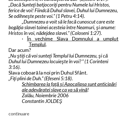
„Dacă Sunteţi batjocoriţi pentru Numele lui Hristos,
ferice de voi! Fiindcă Duhul slavei, Duhul lui Dumnezeu,
Se odihneşte peste voi.” (1 Petru 4:14)
.
„Dumnezeu a voit să le facă cunoscut care este
bogăţia slavei tainei acesteia între Neamuri, şi anume:
Hristos în voi, nădejdea slavei.” (Coloseni 1:27)
.
·
În vechime Slava Domnului a umplut
Templul
.
Dar acum?
„Nu ştiţi că voi sunteţi Templul lui Dumnezeu, şi că
Duhul lui Dumnezeu locuieşte în voi? ” (1 Corinteni
3:16)
.
Slava coboară la noi prin Duhul Sfânt.
„Fiţi plini de Duh.” (Efeseni 5:18)
.
Schimbarea la faţă şi Apocalipsa sunt anticipări
ale adevăratei slave ca va să vină
!
Zalău, Noiembrie 2006
Constantin JOLDEŞ
continuare