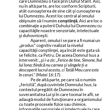
care Dumnezeu o face prin Duhul Sfânt. Aici,
nu în altă parte, are loc conform Scripturii,
atât cunoaşterea de sine cât şi cunoaşterea
lui Dumnezeu. Acest loc central al omului
obişnuim să-l numim
conştiinţă
. Aici are loc o
combinaţie a puterii Duhului lui Dumnezeu cu
capacităţile noastre senzoriale, intelectuale
şi duhovniceşti.
Aparent, omului i se pare a fi numai un
„produs” cognitiv realizat la nivelul
capacităţii conştiinţei, aşa încât este gata să
se felicite, ca Petru. De aceea Domnul Isus a
intervenit:
„şi i-a zis: „Ferice de tine, Simone, fiul
lui Iona; fiindcă nu carnea şi sângele ţi-a
descoperit lucrul acesta, ci Tatăl Meu care este
în ceruri.” (Matei 16:17).
Pe de altă parte, pe care să o numim
„fericită”, după cuvintele Domnului Isus, la
contextul pregătit de Dumnezeu în
suveranitatea Lui şi în care tocmai te afli, se
adaugă modul de funcţionare a organismului
cu toate procesele fizice sau chimice,
informaţiile senzoriale şi intelectuale la care