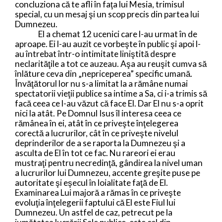
concluziona că te afli în faţa lui Mesia, trimisul
special, cu un mesaj şi un scop precis din partea lui
Dumnezeu.
El a chemat 12 ucenici care l-au urmat în de
aproape. Ei l-au auzit ce vorbeşte în public şi apoi l-
au întrebat într-o intimitate liniştită despre
neclarităţile a tot ce auzeau. Aşa au reuşit cumva să
înlăture ceva din „nepriceperea” specific umană.
Învăţătorul lor nu s-a limitat la a rămâne numai
spectatorii vieţii publice sa intime a Sa, ci i-a trimis să
facă ceea ce l-au văzut că face El. Dar El nu s-a oprit
nici la atât. Pe Domnul Isus îl interesa ceea ce
rămânea în ei, atât în ce priveşte înţelegerea
corectă a lucrurilor, cât în ce priveşte nivelul
deprinderilor de a se raporta la Dumnezeu şi a
asculta de El în tot ce fac. Nu rareori ei erau
mustraţi pentru necredinţă, gândirea la nivel uman
a lucrurilor lui Dumnezeu, accente greşite puse pe
autoritate şi eşecul în loialitate faţă de El.
Examinarea Lui majoră a rămas în ce priveşte
evoluţia înţelegerii faptului că El este Fiul lui
Dumnezeu. Un astfel de caz, petrecut pe la