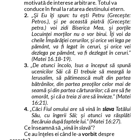
motivată de interese arbitrare. Totul va
conduce în final la ratarea destinului etern.
2.
„Şi Eu îţi spun: tu eşti Petru (Greceşte:
Petros.), şi pe această piatră (Greceşte:
petra.) voi zidi Biserica Mea, şi porţile
Locuinţei morţilor nu o vor birui. Îţi voi da
cheile Împărăţiei cerurilor, şi orice vei lega pe
pământ, va fi legat în ceruri, şi orice vei
dezlega pe pământ, va fi dezlegat în ceruri.”
(Matei 16.18-19)
.
3.
„De atunci încolo, Isus a început să spună
ucenicilor Săi că El trebuie să meargă la
Ierusalim, să pătimească mult din partea
bătrânilor, din partea preoţilor celor mai de
seamă şi din partea cărturarilor; că are să fie
omorât, şi că a treia zi are să învieze.” (Matei
16:21)
.
4.
„Căci Fiul omului are să vină în
slava
Tatălui
Său, cu îngerii Săi; şi atunci va răsplăti
fiecăruia după faptele lui.” (Matei 16:27).
Ce înseamnă să „
vină în slavă”?
Ce au înţeles ei când le-a
vorbit
despre