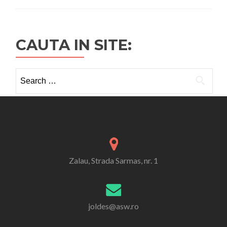
CAUTA IN SITE:
Search
for:
Zalau, Strada Sarmas, nr. 1
joldes@asw.ro