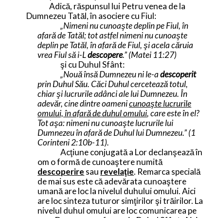
Adică, răspunsul lui Petru venea de la
Dumnezeu Tatăl, în asociere cu Fiul:
„Nimeni nu cunoaşte deplin pe Fiul, în
afară de Tatăl; tot astfel nimeni nu cunoaşte
deplin pe Tatăl, în afară de Fiul, şi acela căruia
vrea Fiul să i-L
descopere
.” (Matei 11:27)
şi cu Duhul Sfânt:
„Nouă însă Dumnezeu ni le-a
descoperit
prin Duhul Său. Căci Duhul cercetează totul,
chiar şi lucrurile adânci ale lui Dumnezeu. În
adevăr, cine dintre oameni
cunoaşte lucrurile
omului, în afară de duhul omului
, care este în el?
Tot aşa: nimeni nu cunoaşte lucrurile lui
Dumnezeu în afară de Duhul lui Dumnezeu.” (1
Corinteni 2:10b-11).
Acţiune conjugată a Lor declanşează în
om o formă de cunoaştere numită
descoperire
sau
revelaţie
. Remarca specială
de mai sus este că adevărata cunoaştere
umană are loc la nivelul duhului omului. Aici
are loc sinteza tuturor simţirilor şi trăirilor. La
nivelul duhul omului are loc comunicarea pe