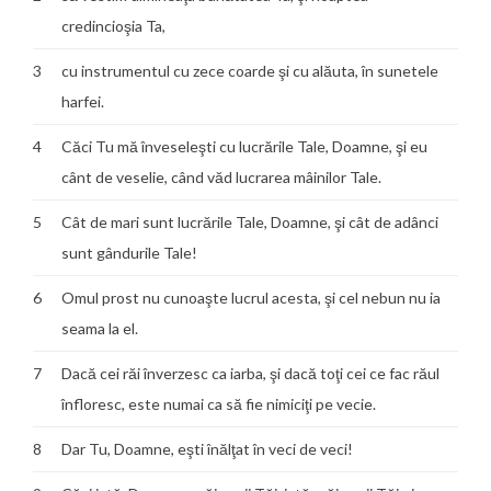
credincioşia Ta,
3
cu instrumentul cu zece coarde şi cu alăuta, în sunetele
harfei.
4
Căci Tu mă înveseleşti cu lucrările Tale, Doamne, şi eu
cânt de veselie, când văd lucrarea mâinilor Tale.
5
Cât de mari sunt lucrările Tale, Doamne, şi cât de adânci
sunt gândurile Tale!
6
Omul prost nu cunoaşte lucrul acesta, şi cel nebun nu ia
seama la el.
7
Dacă cei răi înverzesc ca iarba, şi dacă toţi cei ce fac răul
înfloresc, este numai ca să fie nimiciţi pe vecie.
8
Dar Tu, Doamne, eşti înălţat în veci de veci!