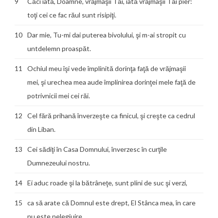
9
Căci iată, Doamne, vrăjmaşii Tăi, iată vrăjmaşii Tăi pier:
toţi cei ce fac răul sunt risipiţi.
10
Dar mie, Tu-mi dai puterea bivolului, şi m-ai stropit cu
untdelemn proaspăt.
11
Ochiul meu îşi vede împlinită dorinţa faţă de vrăjmaşii
mei, şi urechea mea aude împlinirea dorinţei mele faţă de
potrivnicii mei cei răi.
12
Cel fără prihană înverzeşte ca finicul, şi creşte ca cedrul
din Liban.
13
Cei sădiţi în Casa Domnului, înverzesc în curţile
Dumnezeului nostru.
14
Ei aduc roade şi la bătrâneţe, sunt plini de suc şi verzi,
15
ca să arate că Domnul este drept, El Stânca mea, în care
nu este nelegiuire.