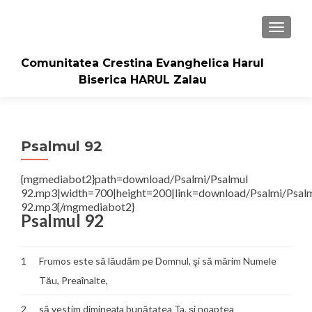
TOGGLE
Comunitatea Crestina Evanghelica Harul
Biserica HARUL Zalau
Psalmul 92
{mgmediabot2}path=download/Psalmi/Psalmul
92.mp3|width=700|height=200|link=download/Psalmi/Psal
92.mp3{/mgmediabot2}
Psalmul 92
1
Frumos este să lăudăm pe Domnul, şi să mărim Numele
Tău, Preaînalte,
2
să vestim dimineaţa bunătatea Ta, şi noaptea