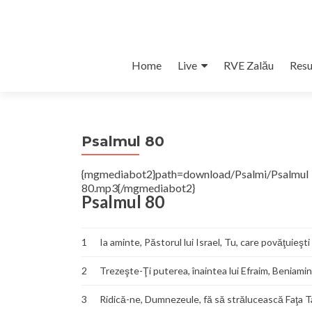
Skip
Home
Live
RVE Zalău
Resu
to
content
Psalmul 80
{mgmediabot2}path=download/Psalmi/Psalm
80.mp3{/mgmediabot2}
Psalmul 80
1
Ia aminte, Păstorul lui Israel, Tu, care povăţuieşt
2
Trezeşte-Ţi puterea, înaintea lui Efraim, Beniamin 
3
Ridică-ne, Dumnezeule, fă să strălucească Faţa Ta,