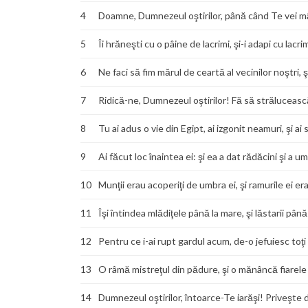
4
Doamne, Dumnezeul oştirilor, până când Te vei m
5
Îi hrăneşti cu o pâine de lacrimi, şi-i adapi cu lacrim
6
Ne faci să fim mărul de ceartă al vecinilor noştri, şi
7
Ridică-ne, Dumnezeul oştirilor! Fă să strălucească 
8
Tu ai adus o vie din Egipt, ai izgonit neamuri, şi ai 
9
Ai făcut loc înaintea ei: şi ea a dat rădăcini şi a um
10
Munţii erau acoperiţi de umbra ei, şi ramurile ei er
11
Îşi întindea mlădiţele până la mare, şi lăstarii până
12
Pentru ce i-ai rupt gardul acum, de-o jefuiesc toţi
13
O râmă mistreţul din pădure, şi o mănâncă fiarele
14
Dumnezeul oştirilor, întoarce-Te iarăşi! Priveşte d