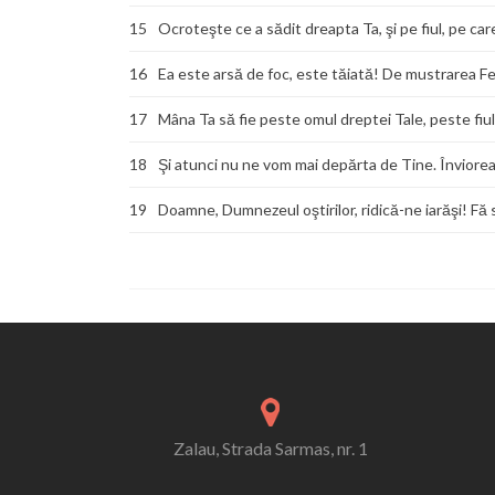
15
Ocroteşte ce a sădit dreapta Ta, şi pe fiul, pe care
16
Ea este arsă de foc, este tăiată! De mustrarea Feţe
17
Mâna Ta să fie peste omul dreptei Tale, peste fiul 
18
Şi atunci nu ne vom mai depărta de Tine. Înviore
19
Doamne, Dumnezeul oştirilor, ridică-ne iarăşi! Fă s
Zalau, Strada Sarmas, nr. 1