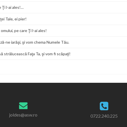
 Ţi l-ai ales!…
i Tale, ei pier!
omului, pe care Ţi l-ai ales!
ază-ne iarăşi, şi vom chema Numele Tău.
ă strălucească Faţa Ta, şi vom fi scăpaţi!
joldes@asw.ro
0722.240.225