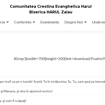
Comunitatea Crestina Evanghelica Harul
Biserica HARUL Zalau
rse
Conferinte
Evenimente
Despre Noi
Unde ne
ul 80.mp3|width=700|height=200|link=download/Psalmi/P
i pe Iosif ca pe o turmă! Arată-Te în strălucirea Ta, Tu, care şezi pe heruvi
şi Manase, şi vino în ajutorul nostru!
 şi vom fi scăpaţi!