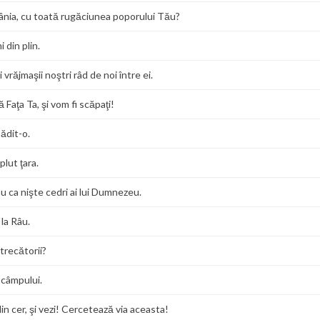
ânia, cu toată rugăciunea poporului Tău?
i din plin.
 vrăjmaşii noştri râd de noi între ei.
Faţa Ta, şi vom fi scăpaţi!
sădit-o.
plut ţara.
au ca nişte cedri ai lui Dumnezeu.
 la Râu.
 trecătorii?
 câmpului.
in cer, şi vezi! Cercetează via aceasta!