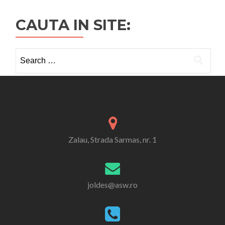
CAUTA IN SITE:
Search
for:
Zalau, Strada Sarmas, nr. 1
joldes@asw.ro