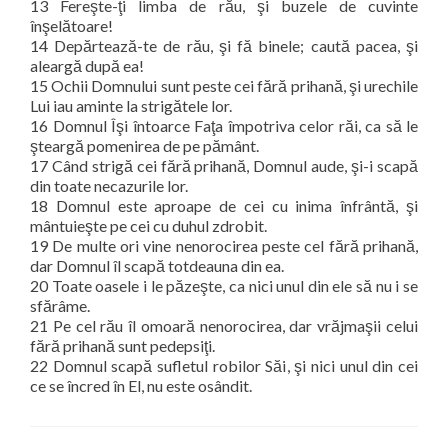
13 Fereşte-ţi limba de rău, şi buzele de cuvinte
înşelătoare!
14 Depărtează-te de rău, şi fă binele; caută pacea, şi
aleargă după ea!
15 Ochii Domnului sunt peste cei fără prihană, şi urechile
Lui iau aminte la strigătele lor.
16 Domnul Îşi întoarce Faţa împotriva celor răi, ca să le
şteargă pomenirea de pe pământ.
17 Când strigă cei fără prihană, Domnul aude, şi-i scapă
din toate necazurile lor.
18 Domnul este aproape de cei cu inima înfrântă, şi
mântuieşte pe cei cu duhul zdrobit.
19 De multe ori vine nenorocirea peste cel fără prihană,
dar Domnul îl scapă totdeauna din ea.
20 Toate oasele i le păzeşte, ca nici unul din ele să nu i se
sfărâme.
21 Pe cel rău îl omoară nenorocirea, dar vrăjmaşii celui
fără prihană sunt pedepsiţi.
22 Domnul scapă sufletul robilor Săi, şi nici unul din cei
ce se încred în El, nu este osândit.