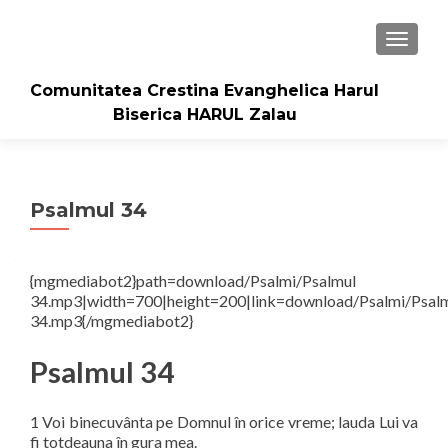
TOGGLE
Comunitatea Crestina Evanghelica Harul
Biserica HARUL Zalau
Psalmul 34
{mgmediabot2}path=download/Psalmi/Psalmul
34.mp3|width=700|height=200|link=download/Psalmi/Psal
34.mp3{/mgmediabot2}
Psalmul 34
1 Voi binecuvânta pe Domnul în orice vreme; lauda Lui va
fi totdeauna în gura mea.