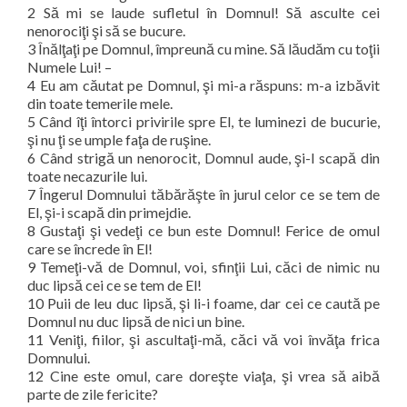
2 Să mi se laude sufletul în Domnul! Să asculte cei
nenorociţi şi să se bucure.
3 Înălţaţi pe Domnul, împreună cu mine. Să lăudăm cu toţii
Numele Lui! –
4 Eu am căutat pe Domnul, şi mi-a răspuns: m-a izbăvit
din toate temerile mele.
5 Când îţi întorci privirile spre El, te luminezi de bucurie,
şi nu ţi se umple faţa de ruşine.
6 Când strigă un nenorocit, Domnul aude, şi-l scapă din
toate necazurile lui.
7 Îngerul Domnului tăbărăşte în jurul celor ce se tem de
El, şi-i scapă din primejdie.
8 Gustaţi şi vedeţi ce bun este Domnul! Ferice de omul
care se încrede în El!
9 Temeţi-vă de Domnul, voi, sfinţii Lui, căci de nimic nu
duc lipsă cei ce se tem de El!
10 Puii de leu duc lipsă, şi li-i foame, dar cei ce caută pe
Domnul nu duc lipsă de nici un bine.
11 Veniţi, fiilor, şi ascultaţi-mă, căci vă voi învăţa frica
Domnului.
12 Cine este omul, care doreşte viaţa, şi vrea să aibă
parte de zile fericite?