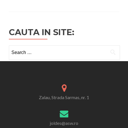
CAUTA IN SITE:
Search
for:
Zalau, Strada Sarmas, nr. 1
joldes@asw.ro