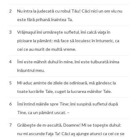
2
Nu intra la judecată cu robul Tău! Căci nici un om viu nu
este fără prihană înaintea Ta.
3
Vrăjmaşul îmi urmăreşte sufletul, îmi calcă viaţa în
picioare la pământ: mă face să locuiesc în întuneric, ca
cei ce au murit de multă vreme.
4
Îmi este mâhnit duhul în mine, îmi este tulburată inima
înăuntrul meu.
5
Mi-aduc aminte de zilele de odinioară, mă gândesc la
toate lucrările Tale, cuget la lucrarea mâinilor Tale.
6
Îmi întind mâinile spre Tine; îmi suspină sufletul după
Tine, ca un pământ uscat. –
7
Grăbeşte de m-ascultă, Doamne! Mi se topeşte duhul:
nu-mi ascunde Faţa Ta! Căci aş ajunge atunci ca cei ce se