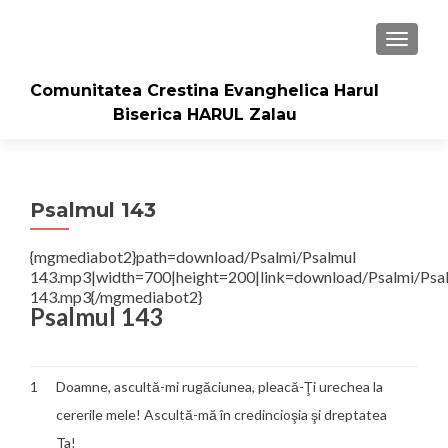
TOGGLE
Comunitatea Crestina Evanghelica Harul
Biserica HARUL Zalau
Psalmul 143
{mgmediabot2}path=download/Psalmi/Psalmul
143.mp3|width=700|height=200|link=download/Psalmi/Psa
143.mp3{/mgmediabot2}
Psalmul 143
1
Doamne, ascultă-mi rugăciunea, pleacă-Ţi urechea la
cererile mele! Ascultă-mă în credincioşia şi dreptatea
Ta!