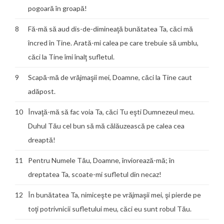
pogoară în groapă!
8
Fă-mă să aud dis-de-dimineaţă bunătatea Ta, căci mă
încred în Tine. Arată-mi calea pe care trebuie să umblu,
căci la Tine îmi înalţ sufletul.
9
Scapă-mă de vrăjmaşii mei, Doamne, căci la Tine caut
adăpost.
10
Învaţă-mă să fac voia Ta, căci Tu eşti Dumnezeul meu.
Duhul Tău cel bun să mă călăuzească pe calea cea
dreaptă!
11
Pentru Numele Tău, Doamne, înviorează-mă; în
dreptatea Ta, scoate-mi sufletul din necaz!
12
În bunătatea Ta, nimiceşte pe vrăjmaşii mei, şi pierde pe
toţi potrivnicii sufletului meu, căci eu sunt robul Tău.