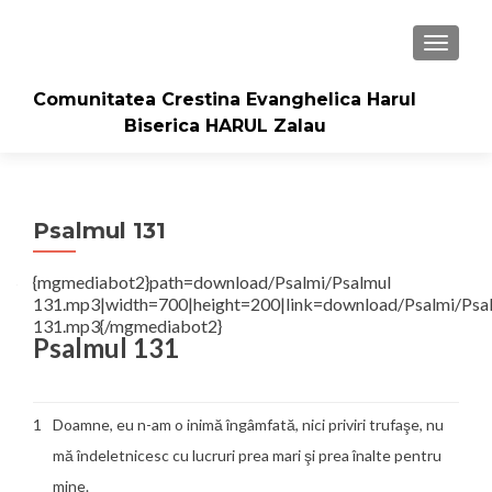
TOGGLE
Comunitatea Crestina Evanghelica Harul
Biserica HARUL Zalau
Psalmul 131
{mgmediabot2}path=download/Psalmi/Psalmul
131.mp3|width=700|height=200|link=download/Psalmi/Psa
131.mp3{/mgmediabot2}
Psalmul 131
1
Doamne, eu n-am o inimă îngâmfată, nici priviri trufaşe, nu
mă îndeletnicesc cu lucruri prea mari şi prea înalte pentru
mine.