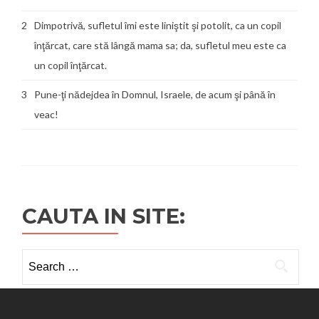
2
Dimpotrivă, sufletul îmi este liniştit şi potolit, ca un copil
înţărcat, care stă lângă mama sa; da, sufletul meu este ca
un copil înţărcat.
3
Pune-ţi nădejdea în Domnul, Israele, de acum şi până în
veac!
CAUTA IN SITE:
Search
for: