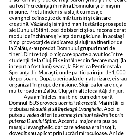
au fost încredinţaţi în mâna Domnului şi trimişi în
misiune. Pretutindeni s-a slujit cu mesaje
evanghelice însoţite de mărturisiri şi cântare
creştină. Văzând şi simţind manifestările proaspete
ale Duhului Sfânt, zeci de biserici şi-au reconsiderat
modul de închinare şi viaţa de rugăciune. În acelaşi
timp, provocaţi de dedicarea şi slujirea tinerilor de
la Zalău, s-au predat Domnului grupuri mari de
tineri. Dintre toţi, o mişcare aparte a avut loc între
studenţii de la Cluj. Ei se întâlnesc în fiecare marţi (la
început a fost luni) seara, la Biserica Penticostală
Speranţa din Mărăşti, unde participă în jur de 1.000
de persoane. După o perioadă de maturizare, ei s-au
organizat în grupe de misiune. Slujirea lor are deja
multe roade în Zalău, Cluj şi în alte localităţi din jur.
Aşa am înţeles, mai bine, cum odinioară
Domnul ISUS
provoca ucenicii să creadă
. Mai întâi, ei
trebuiau
să audă
şi
să înţeleagă Evanghelia
. Apoi, ei
puteau
vedea
diferite
semne şi minuni săvârşite prin
puterea Duhului Sfânt
. Accentul major era pus pe
mesajul evanghelic, dar care adesea era însoţit,
dovedit sau aplicat prin lucrări miraculoase. Ani de