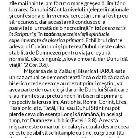
zile mai înainte, am făcut o mare greşeală, limitând
lucrarea Duhului Sfânt la nivelul înţelegerii raţionale
şi confesionale. În vremea cercetării, mi-a fost greu
să recunosc, dar aceasta mă condusese la
pasivitate, urmată de o necredinţă în
tot
ce era scris
în Scripturi
şi în
toate
aspectele vieţii spirituale
experimentate de biserica primară
. Echilibrul dintre
adevărul Cuvântului şi puterea Duhului este calea
stabilită de Dumnezeu pentru viaţa creştină
normală, căci, singură: „slova omoară, dar Duhul dă
viaţă”
(2 Cor. 3.6).
Mişcarea de la Zalău şi Biserica HARUL este
un caz actual ce demonstrează încă o dată că dacă o
biserică crede ceea ce au crezut primii creştini, va
avea parte de roadele şi darurile Duhului Sfânt care
s-au manifestat pretutindeni în bisericile primare,
respectiv la Ierusalim, Antiohia, Roma, Corint, Efes,
Tesalonic, etc. Tatăl, Fiul sau Duhul Sfânt nu pot
pierde ceva din esenţa Lor şi să rămână, în acelaşi
timp, tot Dumnezeul biblic (Evrei 13.8). Această
mişcare este o mărturie reală şi actuală despre ceea
ce este posibil să se întâmple cu tine, cu grupul tău