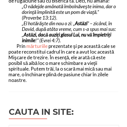
de rugăciune sau cu biserica ta. Deci, nu amâna!
„O nădejde amânată îmbolnăveşte inima, dar o
dorinţă împlinită este un pom de viaţă.”
(Proverbe 13:12)
.
„El hotărăşte din nou o zi: „
Astăzi
” – zicând, în
David, după atâta vreme, cum s-a spus mai sus:
„
Astăzi, dacă auziţi glasul Lui, nu vă împietriţi
inimile
!” (Evrei 4:7).
Prin
mărturiile
prezentate şi pe această cale se
poate reconstitui cadrul în care a avut loc această
Mişcare de trezire. În esenţă, ele arată că este
posibil să aibă loc o mare schimbare a vieţii
spirituale. Putem trăi, la o scară mai mică sau mai
mare, o închinare plină de pasiune chiar în zilele
noastre.
CAUTA IN SITE: