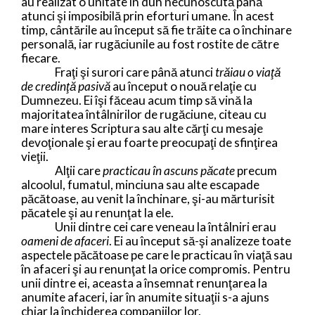
au realizat o unitate în duh necunoscută până
atunci şi imposibilă prin eforturi umane. În acest
timp, cântările au început să fie trăite ca o închinare
personală, iar rugăciunile au fost rostite de către
fiecare.
Fraţi şi surori care până atunci
trăiau o viaţă
de credinţă pasivă
au început o nouă relaţie cu
Dumnezeu. Ei îşi făceau acum timp să vină la
majoritatea întâlnirilor de rugăciune, citeau cu
mare interes Scriptura sau alte cărţi cu mesaje
devoţionale şi erau foarte preocupaţi de sfinţirea
vieţii.
Alţii care
practicau în ascuns păcate
precum
alcoolul, fumatul, minciuna sau alte escapade
păcătoase, au venit la închinare, şi-au mărturisit
păcatele şi au renunţat la ele.
Unii dintre cei care veneau la întâlniri erau
oameni de afaceri
. Ei au început să-şi analizeze toate
aspectele păcătoase pe care le practicau în viaţă sau
în afaceri şi au renunţat la orice compromis. Pentru
unii dintre ei, aceasta a însemnat renunţarea la
anumite afaceri, iar în anumite situaţii s-a ajuns
chiar la închiderea companiilor lor.