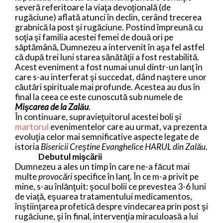
severă referitoare la viaţa devoţională (de
rugăciune) aflată atunci în declin, cerând trecerea
grabnică la post şi rugăciune. Postind împreună cu
soţia şi familia acestei femei de două ori pe
săptămână, Dumnezeu a intervenit în aşa fel astfel
că după trei luni starea sănătăţii a fost restabilită.
Acest eveniment a fost numai unul dintr-un lanţ în
care s-au interferat şi succedat, dând naştere unor
căutări spirituale mai profunde. Acestea au dus în
final la ceea ce este cunoscută sub numele de
Mişcarea de la Zalău
.
În continuare, supravieţuitorul acestei boli şi
martorul
evenimentelor care au urmat, va prezenta
evoluţia celor mai semnificative aspecte legate de
istoria
Bisericii Creştine Evanghelice HARUL din Zalău
.
Debutul mişcării
Dumnezeu a ales un timp în care ne-a făcut mai
multe
provocări
specifice în lanţ. În ce m-a privit pe
mine, s-au înlănţuit: şocul bolii ce prevestea 3-6 luni
de viaţă, eşuarea tratamentului medicamentos,
înştiinţarea profetică despre vindecarea prin post şi
rugăciune, şi în final, intervenţia miraculoasă a lui