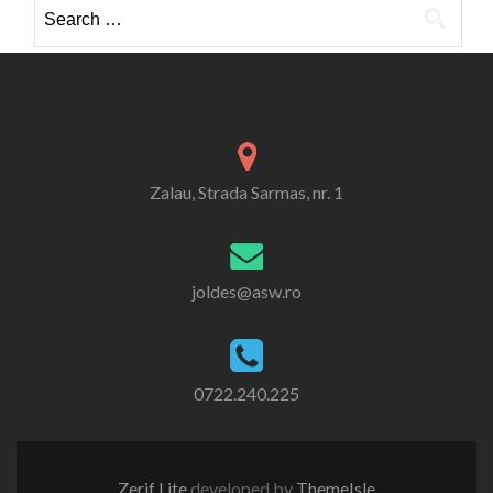
Search
for:
Zalau, Strada Sarmas, nr. 1
joldes@asw.ro
0722.240.225
Zerif Lite
developed by
ThemeIsle