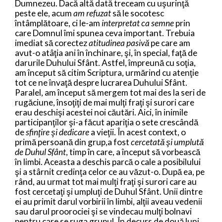
Dumnezeu. Dacă altă dată treceam cu uşurinţă
peste ele, acum
am refuzat
să le socotesc
întâmplătoare, ci le-am
interpretat ca semne
prin
care Domnul îmi spunea ceva important. Trebuia
imediat să corectez
atitudinea pasivă
pe care am
avut-o atâţia ani în închinare, şi, în special, faţă de
darurile Duhului Sfânt. Astfel, împreună cu soţia,
am început să citim Scriptura, urmărind cu atenţie
tot ce ne învaţă despre lucrarea Duhului Sfânt.
Paralel, am început să mergem tot mai des la seri de
rugăciune, însoţiţi de mai mulţi fraţi şi surori care
erau deschişi acestei noi căutări. Aici, în inimile
participanţilor şi-a făcut apariţia o sete crescândă
de
sfinţire şi dedicare
a vieţii. În acest context, o
primă persoană din grup,a fost
cercetată şi umplută
de Duhul Sfânt
, timp în care, a început să vorbească
în limbi. Aceasta a deschis parcă o cale a posibilului
şi a stârnit credinţa celor ce au văzut-o. După ea, pe
rând, au urmat tot mai mulţi fraţi şi surori care au
fost cercetaţi şi umpluţi de Duhul Sfânt. Unii dintre
ei au primit darul vorbirii în limbi, alţii aveau vedenii
sau darul proorociei şi se vindecau mulţi bolnavi
pentru care se ruga grupul. În decurs de două luni