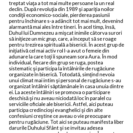
treptat viaţa a tot mai multe persoane la un real
declin. După revoluţia din 1989 şi apariţia noilor
condiţii economico-sociale, pierderea pasiunii
pentru închinare s-a adâncit tot mai mult, devenind
alarmantă mai ales între tineri. În acel timp, însă,
Duhul lui Dumnezeu a mişcat inimile câtorva surori
să iniţieze
un mic grup
, care, a început să se roage
pentru trezirea spirituală a bisericii.
În acest grup de
iniţiativă cel mai activ rol l-a avut o femeie din
adunare la care toţi îi spuneam sora Aura. În mod
individual, fiecare din grup se ruga, postea
sistematic şi participa la întâlnirile de rugăciune
organizate în biserică. Totodată, simţind nevoia
unui climat mai intim şi personal de rugăciune s-au
organizat întâlniri săptămânale în casa unuia dintre
ei. La aceste întâlniri se promova o participare
deschisă şi nu aveau niciodată loc în paralel cu
serviciile oficiale ale bisericii. Astfel, aici puteau
participa credincioşi evanghelici şi din alte
confesiuni creştine ce aveau o vie preocupare
pentru rugăciune. Tot aici se puteau manifesta liber
darurile Duhului Sfânt şi se invitau adesea