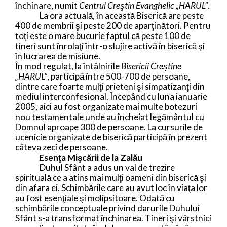
închinare, numit
Centrul Creştin Evanghelic „HARUL”
.
La ora actuală, în această Biserică are peste
400 de membrii şi peste 200 de aparţinători. Pentru
toţi este o mare bucurie faptul că peste 100 de
tineri sunt înrolaţi într-o slujire activă în biserică şi
în lucrarea de misiune.
În mod regulat, la întâlnirile
Bisericii Creştine
„HARUL”
,
participă între 500-700 de persoane,
dintre care foarte mulţi prieteni şi simpatizanţi din
mediul interconfesional. Începând cu luna ianuarie
2005, aici au fost organizate mai multe botezuri
nou testamentale unde au încheiat legământul cu
Domnul aproape 300 de persoane. La cursurile de
ucenicie organizate de biserică participă în prezent
câteva zeci de persoane.
Esenţa Mişcării de la Zalău
Duhul Sfânt a adus un val de trezire
spirituală ce a atins mai mulţi oameni din biserică şi
din afara ei. Schimbările care au avut loc în viaţa lor
au fost esenţiale şi molipsitoare. Odată cu
schimbările conceptuale privind darurile Duhului
Sfânt s-a transformat închinarea. Tineri şi vârstnici