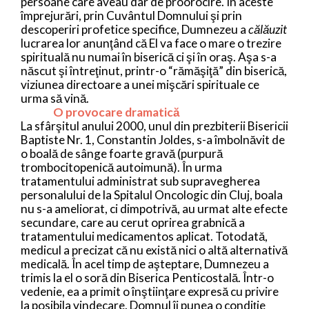
persoane care aveau dar de proorocire. În aceste
împrejurări, prin Cuvântul Domnului şi prin
descoperiri profetice specifice, Dumnezeu a
călăuzit
lucrarea lor anunţând că El va face o mare o trezire
spirituală nu numai în biserică ci şi în oraş.
Aşa s-a
născut şi întreţinut, printr-o “rămăşiţă” din biserică,
viziunea directoare a unei mişcări spirituale ce
urma să vină.
O provocare dramatică
La sfârşitul anului 2000, unul din prezbiterii Bisericii
Baptiste Nr. 1, Constantin Joldes, s-a îmbolnăvit de
o boală de sânge foarte gravă (purpură
trombocitopenică autoimună). În urma
tratamentului administrat sub supravegherea
personalului de la Spitalul Oncologic din Cluj, boala
nu s-a ameliorat, ci dimpotrivă, au urmat alte efecte
secundare, care au cerut oprirea grabnică a
tratamentului medicamentos aplicat. Totodată,
medicul a precizat că nu există nici o altă alternativă
medicală. În acel timp de aşteptare, Dumnezeu a
trimis la el o soră din Biserica Penticostală. Într-o
vedenie, ea a primit o înştiinţare expresă cu privire
la posibila vindecare. Domnul îi punea o condiţie