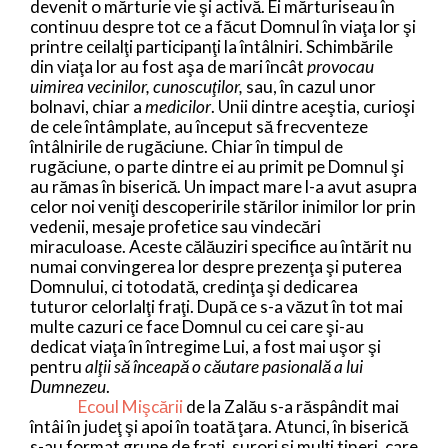
devenit o mărturie vie şi activă. Ei mărturiseau în
continuu despre tot ce a făcut Domnul în viaţa lor şi
printre ceilalţi participanţi la întâlniri. Schimbările
din viaţa lor au fost aşa de mari încât
provocau
uimirea vecinilor, cunoscuţilor,
sau, în cazul unor
bolnavi, chiar a
medicilor
. Unii dintre aceştia, curioşi
de cele întâmplate, au început să frecventeze
întâlnirile de rugăciune. Chiar în timpul de
rugăciune, o parte dintre ei au primit pe Domnul şi
au rămas în biserică. Un impact mare l-a avut asupra
celor noi veniţi descoperirile stărilor inimilor lor prin
vedenii, mesaje profetice sau vindecări
miraculoase. Aceste călăuziri specifice au întărit nu
numai convingerea lor despre prezenţa şi puterea
Domnului, ci totodată, credinţa şi dedicarea
tuturor celorlalţi fraţi. După ce s-a văzut în tot mai
multe cazuri ce face Domnul cu cei care şi-au
dedicat viaţa în întregime Lui, a fost mai uşor şi
pentru
alţii să înceapă o căutare pasională a lui
Dumnezeu
.
Ecoul Mişcării
de la Zalău s-a răspândit mai
întâi în judeţ şi apoi în toată ţara. Atunci, în biserică
s-au format grupe de fraţi, surori şi mulţi tineri, care