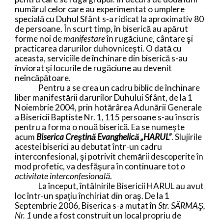
numărul celor care au experimentat o umplere
specială cu Duhul Sfânt s-a ridicat la aproximativ 80
de persoane. În scurt timp, în biserică au apărut
forme noi de
manifestare
în rugăciune, cântare şi
practicarea darurilor duhovniceşti. O dată cu
aceasta, serviciile de închinare din biserică s-au
înviorat şi locurile de rugăciune au devenit
neîncăpătoare.
Pentru a se crea un cadru biblic de închinare
liber manifestării darurilor Duhului Sfânt, de la 1
Noiembrie 2004, prin hotărârea Adunării Generale
a Bisericii Baptiste Nr. 1, 115 persoane s-au înscris
pentru a forma o nouă biserică. Ea se numeşte
acum
Biserica Creştină Evanghelică „HARUL”
. S
lu
jirile
acestei biserici au debutat într-un cadru
interconfesional, şi potrivit chemării descoperite în
mod profetic, va desfăşura în continuare tot
o
activitate interconfesională
.
La început, întâlnirile Bisericii HARUL au avut
loc într-un spaţiu închiriat din oraş. De la 1
Septembrie 2006, Biserica s-a mutat în
Str. SĂRMAŞ,
Nr. 1
unde a fost construit un local propriu de