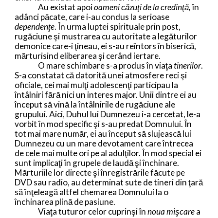
Au existat apoi
oameni căzuţi de la credinţă,
în
adânci păcate, care i-au condus la serioase
dependenţe
. În urma luptei spirituale prin post,
rugăciune şi mustrarea cu autoritate a legăturilor
demonice care-i ţineau, ei s-au reîntors în biserică,
mărturisind eliberarea şi cerând iertare.
O mare schimbare s-a produs în viaţa
tinerilor
.
S-a constatat că datorită unei atmosfere reci şi
oficiale, cei mai mulţi adolescenţi participau la
întâlniri fără nici un interes major. Unii dintre ei au
început să vină la întâlnirile de rugăciune ale
grupului. Aici, Duhul lui Dumnezeu i-a cercetat, le-a
vorbit în mod specific şi s-au predat Domnului. În
tot mai mare număr, ei au început să slujească lui
Dumnezeu cu un mare devotament care întrecea
de cele mai multe ori pe al adulţilor. În mod special ei
sunt implicaţi în grupele de laudă şi închinare.
Mărturiile lor directe şi înregistrările făcute pe
DVD sau radio, au determinat sute de tineri din ţară
să înţeleagă altfel chemarea Domnului la o
închinarea plină de pasiune.
Viaţa tuturor celor cuprinşi în
noua mişcare
a