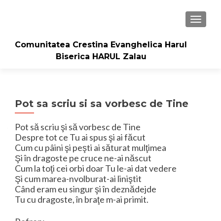
TOGGLE
Comunitatea Crestina Evanghelica Harul
Biserica HARUL Zalau
Pot sa scriu si sa vorbesc de Tine
Pot să scriu şi să vorbesc de Tine
Despre tot ce Tu ai spus şi ai făcut
Cum cu pâini şi peşti ai săturat mulţimea
Şi în dragoste pe cruce ne-ai născut
Cum la toţi cei orbi doar Tu le-ai dat vedere
Şi cum marea-nvolburat-ai liniştit
Când eram eu singur şi în deznădejde
Tu cu dragoste, în braţe m-ai primit.