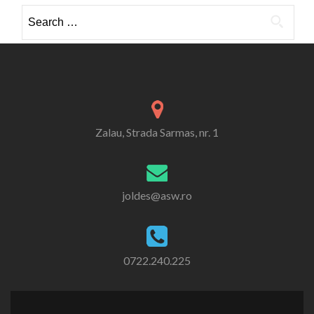
Search
for:
Zalau, Strada Sarmas, nr. 1
joldes@asw.ro
0722.240.225