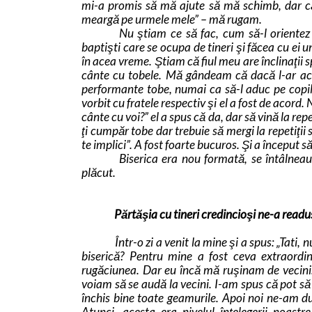
mi-a promis să mă ajute să mă schimb, dar că 
meargă pe urmele mele” – mă rugam.
Nu ştiam ce să fac, cum să-l orientez 
baptişti care se ocupa de tineri şi făcea cu ei
în acea vreme. Ştiam că fiul meu are înclinaţii s
cânte cu tobele. Mă gândeam că dacă l-ar ac
performante tobe, numai ca să-l aduc pe copi
vorbit cu fratele respectiv şi el a fost de acord. N
cânte cu voi?” el a spus că da, dar să vină la repe
ţi cumpăr tobe dar trebuie să mergi la repetiţii
te implici”. A fost foarte bucuros. Şi a început să
Biserica era nou formată, se întâlneau
plăcut.
Părtăşia cu tineri credincioşi ne-a readu
Într-o zi a venit la mine şi a spus: „Tati
biserică? Pentru mine a fost ceva extraordi
rugăciunea. Dar eu încă mă ruşinam de vecini. 
voiam să se audă la vecini. I-am spus că pot să
închis bine toate geamurile. Apoi noi ne-am dus
Atunci, acesta era nivelul înţelegerii noastr