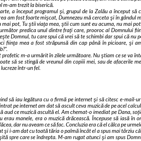
nal m-am trezit la biserică.
rte, a început programul şi, grupul de la Zalău a început să 
rea am fost foarte mişcat, Dumnezeu mă cerceta şi în gândul
mai pot, Tu ştii viaţa mea, ştii cum sunt eu acuma, nu mai po
mător predica unul dintre fraţi care, prooroc al Domnului fiin
eşte Domnul, tu care spui că vrei să te schimbi dar spui că nu po
ci fiinţa mea a fost străpunsă din cap până în picioare, şi a
b?”.
profetic m-a urmărit în zilele următoare. Nu ştiam ce se va în
te să se stingă de vreunul din copiii mei, sau de afacerile me
creze într-un fel.
nd să iau legătura cu o firmă pe internet şi să citesc e-mail-ur
 intrat pe internet am dat să ascult ceva muzică de pe acel calcul
 să aud ce muzică ascultă el. Am chemat-o imediat pe Dana, soţ
Nu erau manele, era o muzică drăcească. Începuse să iasă în o
lăcea, dar nu aveam ce să fac. Concluzia era că el călca pe urmel
şi i-am dat cu toată tăria o palmă încât el a spus mai târziu că
ită spre care se îndrepta. M-am rugat atunci şi am spus Domn