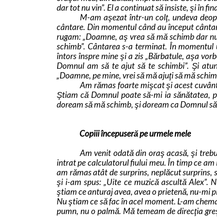
dar tot nu vin”. El a continuat să insiste, şi în fi
M-am aşezat într-un colţ, undeva deopa
cântare. Din momentul când au început cânta
rugam: „Doamne, aş vrea să mă schimb dar nu 
schimb”. Cântarea s-a terminat. În momentul ur
întors înspre mine şi a zis „Bărbatule, aşa vorb
Domnul am să te ajut să te schimbi”. Şi atun
„Doamne, pe mine, vrei să mă ajuţi să mă schim
Am rămas foarte mişcat şi acest cuvânt 
Ştiam că Domnul poate să-mi ia sănătatea, poa
doream să mă schimb, şi doream ca Domnul să lu
Copiii începuseră pe urmele mele
Am venit odată din oraş acasă, şi trebui
intrat pe calculatorul fiului meu. În timp ce am
am rămas atât de surprins, neplăcut surprins,
şi i-am spus: „Uite ce muzică ascultă Alex”. 
ştiam ce anturaj avea, avea o prietenă, nu-mi p
Nu ştiam ce să fac în acel moment. L-am chemat 
pumn, nu o palmă. Mă temeam de direcţia greş