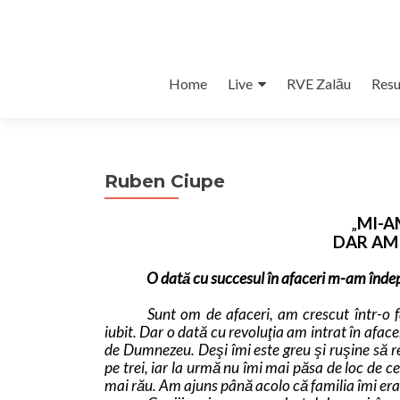
Skip
Home
Live
RVE Zalău
Resu
to
content
Ruben Ciupe
MI-A
„
DAR AM
O dată cu succesul în afaceri m-am înd
Sunt om de afaceri, am crescut într-o 
iubit. Dar o dată cu revoluţia am intrat în afac
de Dumnezeu. Deşi îmi este greu şi ruşine să r
pe trei, iar la urmă nu îmi mai păsa de loc de ce
mai rău. Am ajuns până acolo că familia îmi era