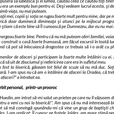
epuseră să iubească şi ei lumea, căutau ceea ce căutau toţi tineri
 era un exemplu bun pentru ei. Deşi vedeam lucrul acesta, şi d
chimb viaţa, nu mai puteam.
aţii mei, copiii şi soţia se rugau foarte mult pentru mine, dar pe 
rică doar duminecă dimineaţa şi atunci pe la mijlocul progr
e ştiam că este bine să Îl cunoască pe Dumnezeu, dar eu nu ma
mergeau foarte bine. Pentru că nu mă puteam oferi familiei, voia
 construit o casă foarte frumoasă, am făcut excursii în toată lu
ând că pot să înlocuiască dragostea ce trebuia să i-o arăt cu pl
enilor de afaceri şi participam la foarte multe întâlniri cu ei.
acă să uit de zbuciumul şi nefericirea care era în sufletul meu.
 fost la biserică, găseam tot felul de scuze să nu mă duc. So
ră. I-am spus nu că am o întâlnire de afaceri la Oradea, că tre
afaceri?” a întrebat ea.
bit personal, printr-un prooroc
 Huedin, am intrat să-mi salut un prieten pe care nu îl văzusem d
ntru a veni cu noi la biserică!”. Am spus că nu mă interesează bi
at să mă convingă spunându-mi că vine un grup de baptişti ch
ş. I-am replicat: Îl cunosc pe fratele Joldeş, am mare stimă pen