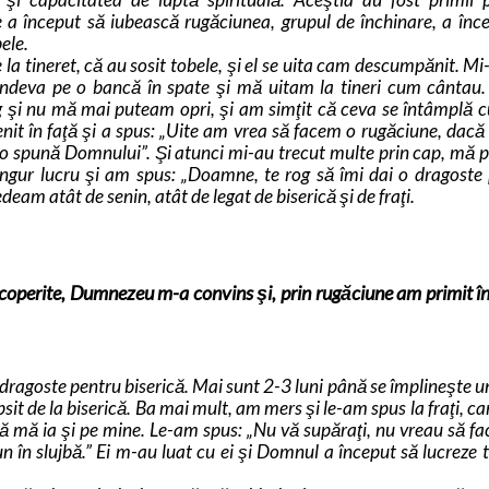
e a început să iubească rugăciunea, grupul de închinare, a înc
ele.
 la tineret, că au sosit tobele, şi el se uita cam descumpănit. Mi
 undeva pe o bancă în spate şi mă uitam la tineri cum cântau
 şi nu mă mai puteam opri, şi am simţit că ceva se întâmplă 
it în faţă şi a spus: „Uite am vrea să facem o rugăciune, dacă
 să o spună Domnului”. Şi atunci mi-au trecut multe prin cap, mă
ingur lucru şi am spus: „Doamne, te rog să îmi dai o dragoste
deam atât de senin, atât de legat de biserică şi de fraţi.
escoperite, Dumnezeu m-a convins şi, prin rugăciune am primit î
dragoste pentru biserică. Mai sunt 2-3 luni până se împlineşte u
sit de la biserică. Ba mai mult, am mers şi le-am spus la fraţi, ca
să mă ia şi pe mine. Le-am spus: „Nu vă supăraţi, nu vreau să fac
un în slujbă.” Ei m-au luat cu ei şi Domnul a început să lucreze 