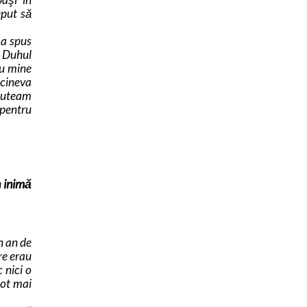
eput să
-a spus
. Duhul
cu mine
 cineva
 puteam
 pentru
n inimă
n an de
re erau
 nici o
tot mai