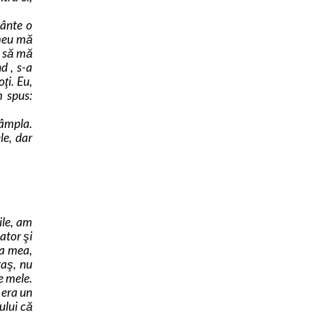
cânte o
 meu mă
t să mă
d , s-a
ţi. Eu,
m spus:
tâmpla.
le, dar
ile, am
ator şi
ia mea,
raş, nu
e mele.
 era un
ului că