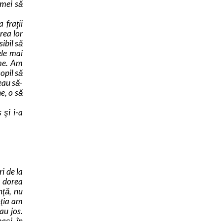
 mei să
 fraţii
rea lor
ibil să
ele mai
rme. Am
copil să
reau să-
e, o să
 şi i-a
i de la
ă dorea
nţă, nu
oţia am
au jos.
paşi în