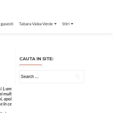
 gasesti
Tabara Valea Verde
Stiri
CAUTA IN SITE:
Search
for:
şi L-am
ai mult
i, apoi
e în ce