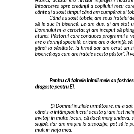
întoarcerea spre credinţă a copilului meu car
cânte şi a sosit timpul când am cumpărat şi tob
Când au sosit tobele, am spus fratelui de
să le duc în biserică. Le-am dus, şi am stat
Domnului m-a cercetat şi am început să plâng
atunci. Păstorul care conducea programul a ven
are o dorinţă specială, oricine are o dorinţă,
gândi la sănătate, la firmă dar am cerut un s
biserică aşa cum are fratele acesta păstor”. Îl ve
Pentru că tainele inimii mele au fost d
dragoste pentru El.
Şi Domnul în zilele următoare, mi-a dat 
când s-a întâmplat lucrul acesta şi am fost nelip
invitaţi în multe locuri, că dacă merg undeva, 
slujbă, dar am maşini la dispoziţie, pot să le p
mult în viaţa mea.