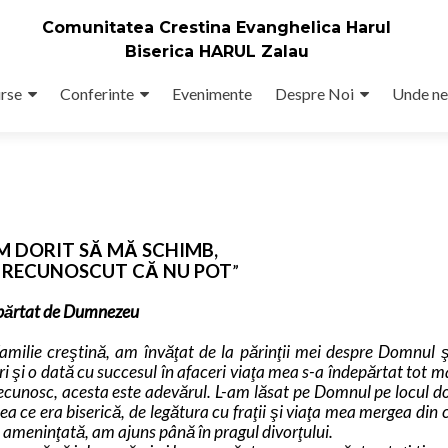
Comunitatea Crestina Evanghelica Harul
Biserica HARUL Zalau
rse
Conferinte
Evenimente
Despre Noi
Unde ne
M DORIT SĂ MĂ SCHIMB,
 RECUNOSCUT CĂ NU POT
”
epărtat de Dumnezeu
familie creştină, am învăţat de la părinţii mei despre Domnul 
eri şi o dată cu succesul în afaceri viaţa mea s-a îndepărtat tot m
ecunosc, acesta este adevărul. L-am lăsat pe Domnul pe locul do
ea ce era biserică, de legătura cu fraţii şi viaţa mea mergea din c
 ameninţată, am ajuns până în pragul divorţului.