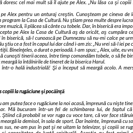
doresc cel mai mult să îl ajute pe Alex. „Nu lăsa ca şi copiii
pe Alex pentru un anturaj creştin. Cunoşteam pe cineva de la
 un program la Casa de Cultură. Nu ştiam prea multe despre lucra
pre muzică, îi plăcea să cânte cu tobele. Dar, în biserică era impos
cepta pe Alex la Casa de Cultură aş da oricât, aş cumpăra c
l în biserică, să-l cunoască pe Dumnezeu să nu-mi calce pe u
u ştiu ce a fost în capul lui dar când i-am zis: „Nu vrei să-l iei pe 
tiţii. Bineînţeles, a durat o perioadă. I-am spus: „ Alex, uite, eu v
 să cunoşti tinerii aceea, între timp comandăm tobele, o să fie bin
 meargă la întâlnirile de tineret de la biserica Harul.
 într-o hală industrială! Şi a început să meargă acolo. A mers
s copiii la rugăciune şi pocăinţă
, nu am putea face o rugăciune la noi acasă, împreună cu nişte tiner
nar. Mă bucuram într-un fel de schimbarea lui, de faptul c
Ştiind că probabil se vor ruga cu voce tare, că vor face stărui
 meargă la demisol, în sala de sport. Dar înainte, împreună cu s
 sus, ne-am pus în pat şi ne uitam la televizor, şi copiii se rug
e şi capacitatea de luptă spirituală. Aceştia au fost primii 