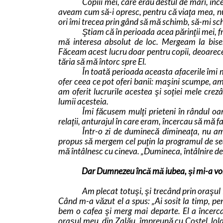
Copiii mei, care erau destul de mari, înc
aveam cum să-i opresc, pentru că viaţa mea, nu
ori îmi trecea prin gând să mă schimb, să-mi s
Ştiam că în perioada acea părinţii mei, fr
mă interesa absolut de loc. Mergeam la bise
Făceam acest lucru doar pentru copii, deoarec
tăria să mă întorc spre El.
În toată perioada aceasta afacerile îmi 
ofer ceea ce pot oferi banii: maşini scumpe, am
am oferit lucrurile acestea şi soţiei mele crez
lumii acesteia.
Îmi făcusem mulţi prieteni în rândul oam
relaţii, anturajul în care eram, încercau să mă f
Într-o zi de duminecă dimineaţa, nu am
propus să mergem cel puţin la programul de sea
mă întâlnesc cu cineva. „Dumineca, întâlnire de 
Dar Dumnezeu încă mă iubea, şi mi-a vor
Am plecat totuşi, şi trecând prin oraşul
Când m-a văzut el a spus: „Ai sosit la timp, pe
bem o cafea şi merg mai departe. El a încerc
oraşul meu, din Zalău, împreună cu Costel Jolde