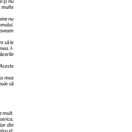
i şi nu
e multe
mine nu
amului.
i aveam
m să le
mea. I-
ăcerile
 Aceste
ţia mea
buie să
e mult.
serica,
iar din
tru el,