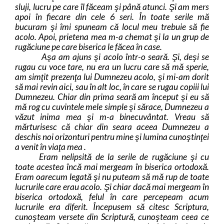
sluji, lucru pe care îl făceam şi până atunci. Şi am mers
apoi în fiecare din cele 6 seri. În toate serile mă
bucuram şi îmi spuneam că locul meu trebuie să fie
acolo. Apoi, prietena mea m-a chemat şi la un grup de
rugăciune pe care biserica le făcea în case.
Aşa am ajuns şi acolo într-o seară. Şi, deşi se
rugau cu voce tare, nu era un lucru care să mă sperie,
am simţit prezenţa lui Dumnezeu acolo, şi mi-am dorit
să mai revin aici, sau în alt loc, în care se rugau copiii lui
Dumnezeu. Chiar din prima seară am început şi eu să
mă rog cu cuvintele mele simple şi sărace, Dumnezeu a
văzut inima mea şi m-a binecuvântat. Vreau să
mărturisesc că chiar din seara aceea Dumnezeu a
deschis noi orizonturi pentru mine şi lumina cunoştinţei
a venit în viaţa mea .
Eram nelipsită de la serile de rugăciune şi cu
toate acestea încă mai mergeam în biserica ortodoxă.
Eram oarecum legată şi nu puteam să mă rup de toate
lucrurile care erau acolo. Şi chiar dacă mai mergeam în
biserica ortodoxă, felul în care percepeam acum
lucrurile era diferit. Începusem să citesc Scriptura,
cunoşteam versete din Scriptură, cunoşteam ceea ce