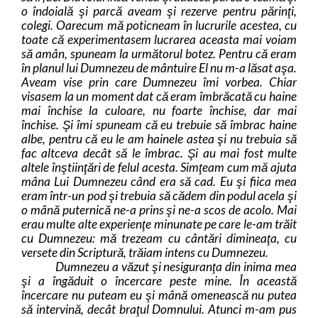
o îndoială şi parcă aveam şi rezerve pentru părinţi,
colegi. Oarecum mă poticneam în lucrurile acestea, cu
toate că experimentasem lucrarea aceasta mai voiam
să amân, spuneam la următorul botez. Pentru că eram
în planul lui Dumnezeu de mântuire El nu m-a lăsat aşa.
Aveam vise prin care Dumnezeu îmi vorbea. Chiar
visasem la un moment dat că eram îmbrăcată cu haine
mai închise la culoare, nu foarte închise, dar mai
închise. Şi îmi spuneam că eu trebuie să îmbrac haine
albe, pentru că eu le am hainele astea şi nu trebuia să
fac altceva decât să le îmbrac.
Şi au mai fost multe
altele înştiinţări de felul acesta. Simţeam cum mă ajuta
mâna Lui Dumnezeu când era să cad. Eu şi fiica mea
eram într-un pod şi trebuia să cădem din podul acela şi
o mână puternică ne-a prins şi ne-a scos de acolo. Mai
erau multe alte experienţe minunate pe care le-am trăit
cu Dumnezeu: mă trezeam cu cântări dimineaţa, cu
versete din Scriptură, trăiam intens cu Dumnezeu.
Dumnezeu a văzut şi nesiguranţa din inima mea
şi a îngăduit o încercare peste mine. În această
încercare nu puteam eu şi mână omenească nu putea
să intervină, decât braţul Domnului. Atunci m-am pus