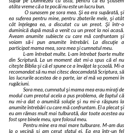
supăr pe Dumnezeu cu asta, pentru că eu ştiusem
atâta vreme că a te pocăi nu este un lucru bun.
O sunasem pe sora mea. Şi ea era supărată, şi
ea suferea pentru mine, pentru zbaterile mele, şi atât
cât înţelegea ea, a discutat cu un preot. Şi într-o
duminică după masă a venit cu
un preot la noi acasă.
Aveam anumite subiecte cu care mă confruntam şi
voiam să-i pun anumite întrebări. La discuţie a
participat mama mea, sora mea şi cumnatul meu.
L-am întrebat multe. L-am întrebat foarte multe
din Scriptură. La un moment dat mi-a spus că el nu
citeşte Biblia şi că el spune ce a învăţat la şcoală. Mi-a
recomandat să nu mai citesc deocamdată Scriptura, să
las lucrurile acestea de o parte, iar el mă va pomeni în
rugăciuni.
Sora mea, cumnatul şi mama mea erau miraţi de
modul cum preotul acela a pus
problema, de faptul că
nu mi-a dat o anumită soluţie şi nu mi-a răspuns la
anumite întrebări cu care mă confruntam. El a plecat şi
eu am rămas mult mai tulburată, dar toate acestea au
fost spre binele meu, spre folosul meu.
Pentru mine era mai mare tulburare. M-am dus
la o vecină şi am cerut sfatul ei. Ea era într-un fel