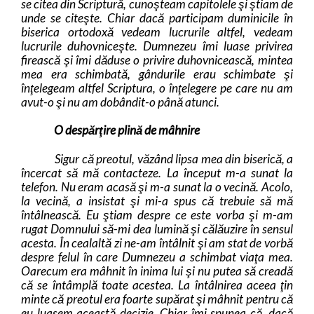
se citea din Scriptură, cunoşteam capitolele şi ştiam de
unde se citeşte. Chiar dacă participam duminicile în
biserica ortodoxă vedeam lucrurile altfel, vedeam
lucrurile duhovniceşte. Dumnezeu îmi luase privirea
firească şi îmi dăduse o privire duhovnicească, mintea
mea era schimbată, gândurile erau schimbate şi
înţelegeam altfel Scriptura, o înţelegere pe care nu am
avut-o şi nu am dobândit-o până atunci.
O despărţire plină de mâhnire
Sigur că preotul, văzând lipsa mea din biserică, a
încercat să mă contacteze. La început m-a sunat la
telefon. Nu eram acasă şi m-a sunat la o vecină. Acolo,
la vecină, a insistat şi mi-
a spus că trebuie să mă
întâlnească. Eu ştiam despre ce este vorba şi m-am
rugat Domnului să-mi dea lumină şi călăuzire în sensul
acesta. În cealaltă zi ne-am întâlnit şi am stat de vorbă
despre felul în care Dumnezeu a schimbat viaţa mea.
Oarecum era mâhnit în inima lui şi nu putea să creadă
că se întâmplă toate acestea. La întâlnirea aceea ţin
minte că preotul era foarte supărat şi mâhnit pentru că
eu luasem această decizie. Chiar îmi spunea că, dacă