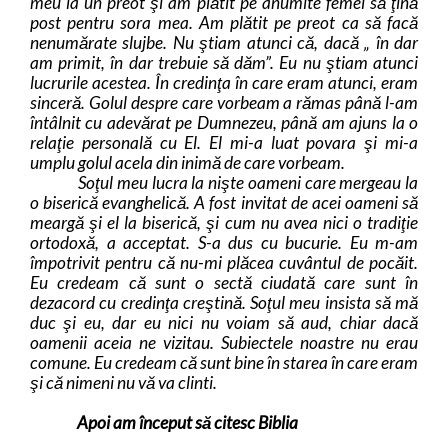
meu la un preot şi am plătit pe anumite femei să ţină
post pentru sora mea. Am plătit pe preot ca să facă
nenumărate slujbe. Nu ştiam atunci că, dacă „ în dar
am primit, în dar trebuie să dăm”. Eu nu ştiam atunci
lucrurile acestea. În credinţa în care eram atunci, eram
sinceră. Golul despre care vorbeam a rămas până l-am
întâlnit cu adevărat pe Dumnezeu, până am ajuns la o
relaţie personală cu El. El mi-a luat povara şi mi-a
umplu golul acela din inimă de care vorbeam.
Soţul meu lucra la nişte oameni care mergeau la
o biserică evanghelică. A fost invitat de acei oameni să
meargă şi el la biserică, şi cum nu avea nici o tradiţie
ortodoxă, a acceptat. S-a dus cu bucurie. Eu m-am
împotrivit pentru că nu-mi plăcea cuvântul de pocăit.
Eu credeam că sunt o sectă ciudată care sunt în
dezacord cu credinţa creştină. Soţul meu insista să mă
duc şi eu, dar eu nici nu voiam să aud, chiar dacă
oamenii aceia ne vizitau. Subiectele noastre nu erau
comune. Eu credeam că sunt bine în starea în care eram
şi că nimeni nu vă va clinti.
Apoi am început să citesc Biblia