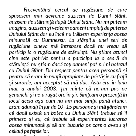
Frecventând cercul de rugăciune de care
spusesem mai devreme auzisem de Duhul Sfânt,
auzisem de stăruinţă după Duhul Sfânt. Nu-mi puteam
imagina, auzisem şi vedeam oameni umpluţi de puterea
Duhului Sfânt dar eu încă nu trăisem experienţa aceea
minunată cu Dumnezeu. La sfârşitul unei seri de
rugăciune cineva mă întrebase dacă nu vreau să
particip la o rugăciune de stăruinţă. Nu ştiam atunci
cine este potrivit pentru a participa la o seară de
stăruinţă, nu ştiam dacă toţi oameni pot primi botezul
cu Duhul Sfânt. Din respect pentru acea persoană şi
pentru că eram în relaţii apropiate de părtăşie cu fraţii
şi surorile, am acceptat să mă duc. Asta era în luna
mai, a anului 2003. Ţin minte că ne-am pus pe
genunchi şi ne-a rugat ore în şir. Simţeam o prezenţă în
locul acela aşa cum nu am mai simţit până atunci.
Eram adunaţi în jur de 10 -15 persoane şi mă gândeam
că dacă există un botez cu Duhul Sfânt trebuie să îl
primesc şi eu, că trebuie să experimentez lucrarea
aceea minunată şi să am bucuria pe care o aveau şi
ceilalţi pe feţele lor.