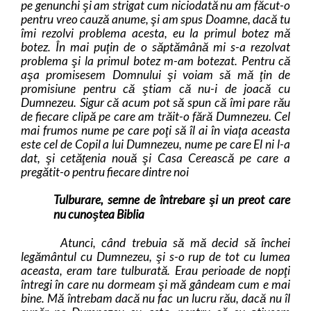
pe genunchi şi am strigat cum niciodată nu am făcut-o
pentru vreo cauză anume, şi am spus Doamne, dacă tu
îmi rezolvi problema acesta, eu la primul botez mă
botez. În mai puţin de o săptămână mi s-a rezolvat
problema şi la primul botez m-am botezat. Pentru că
aşa promisesem Domnului şi voiam să mă ţin de
promisiune pentru că ştiam că nu-i de joacă cu
Dumnezeu. Sigur că acum pot să spun că îmi pare rău
de fiecare clipă pe care am trăit-o fără Dumnezeu. Cel
mai frumos nume pe care poţi să îl ai în viaţa aceasta
este cel de Copil a lui Dumnezeu, nume pe care El ni l-a
dat, şi cetăţenia nouă şi Casa Cerească pe care a
pregătit-o pentru fiecare dintre noi
Tulburare, semne de întrebare şi un preot care
nu cunoştea Biblia
Atunci, când trebuia să mă decid să închei
legământul cu Dumnezeu, şi s-o rup de tot cu lumea
aceasta, eram tare tulburată. Erau perioade de nopţi
întregi în care nu dormeam şi mă gândeam cum e mai
bine. Mă întrebam dacă nu fac un lucru rău, dacă nu îl