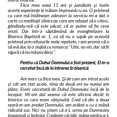
Fiica mea avea 11 ani şi jumătate şi toate
aceste experienţe le trăiam împreună cu ea. O prietenă
cu care mă întâlneam adeseori la serviciu mi-a dat o
carte cu meditaţii zilnice pe care am refuzat să o citesc,
gândindu-mă că este păcat, că ar putea să fie ceva
erezii. Dar într-o săptămână de evanghelizare la
Biserica Baptistă nr. 1, ca să nu o supăr pe această
prietenă prin refuzurile mele repetate, i-am promis că o
să mă duc la o slujbă cu remarca: ”Uite, eu vin, dar să fii
sigură că nu mă pocăiesc”.
Pentru că Duhul Domnului a fost prezent, El m-a
cercetat încă de la intrarea în biserică
Am mers cu fiica mea. Şi de cum am intrat acolo
şi cât am stat acolo, timp de două ore eu numai am
plâns. Eram cercetată de Duhul Domnului încă de la
început. Mi-am dat seama că este altceva decât în
biserica cu care eram obişnuită. Cred că din a doua
seară m-am predat Domnului, am arătat-o cu o mână
ridicată sus. Nici nu ştiam că a-L urma pe Dumnezeu
înseamnă şi botezul. Credeam că ridic mâna pentru a-L