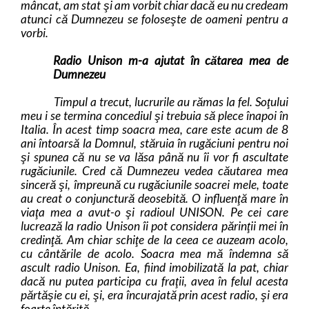
mâncat, am stat şi am vorbit chiar dacă eu nu credeam
atunci că Dumnezeu se foloseşte de oameni pentru a
vorbi.
Radio Unison m-a ajutat în cătarea mea de
Dumnezeu
Timpul a trecut, lucrurile au rămas la fel. Soţului
meu i se termina concediul şi trebuia să plece înapoi în
Italia. În acest timp soacra mea, care este acum de 8
ani întoarsă la Domnul, stăruia în rugăciuni pentru noi
şi spunea că nu se va lăsa până nu îi vor fi ascultate
rugăciunile. Cred că Dumnezeu vedea căutarea mea
sinceră şi, împreună cu rugăciunile soacrei mele, toate
au creat o conjunctură deosebită. O influenţă mare în
viaţa mea a avut-o şi radioul UNISON. Pe cei care
lucrează la radio Unison îi pot considera părinţii mei în
credinţă. Am chiar schiţe de la ceea ce auzeam acolo,
cu cântările de acolo. Soacra mea mă îndemna să
ascult radio Unison. Ea, fiind imobilizată la pat, chiar
dacă nu putea participa cu fraţii, avea în felul acesta
părtăşie cu ei, şi, era încurajată prin acest radio, şi era
foarte întărită.