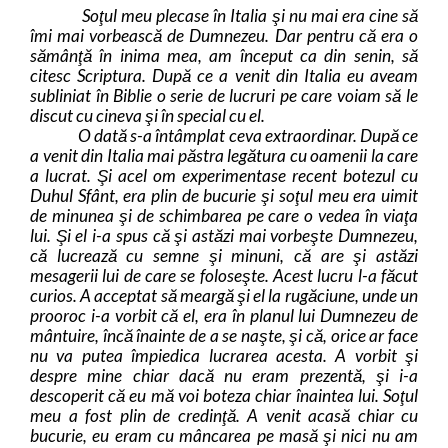
Soţul meu plecase în Italia şi nu mai era cine să
îmi mai vorbească de Dumnezeu. Dar pentru că era o
sămânţă în inima mea, am început ca din senin, să
citesc Scriptura. După ce a venit din Italia eu
aveam
subliniat în Biblie o serie de lucruri pe care voiam să le
discut cu cineva şi în special cu el.
O dată s-a întâmplat ceva extraordinar. După ce
a venit din Italia mai păstra legătura cu oamenii la care
a lucrat. Şi acel om experimentase recent botezul cu
Duhul Sfânt, era plin de bucurie şi soţul meu era uimit
de minunea şi de schimbarea pe care o vedea în viaţa
lui. Şi el i-a spus că şi astăzi mai vorbeşte Dumnezeu,
că lucrează cu semne şi minuni, că are şi astăzi
mesagerii lui de care se foloseşte. Acest lucru l-a făcut
curios. A acceptat să meargă şi el la rugăciune, unde un
prooroc i-a vorbit că el, era în planul lui Dumnezeu de
mântuire, încă înainte de a se naşte, şi că, orice ar face
nu va putea împiedica lucrarea acesta. A vorbit şi
despre mine chiar dacă nu eram prezentă, şi i-a
descoperit că eu mă voi boteza chiar înaintea lui. Soţul
meu a fost plin de credinţă. A venit acasă chiar cu
bucurie, eu eram cu mâncarea pe masă şi nici nu am