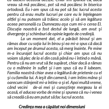
vreau să mă pocăiesc, pot să mă pocăiesc în biserica
ortodoxă. Eu i-am spus că nu pot să fac lucrul acesta
pentru că erau multe lucruri pe care eu le înţelegeam
altfel şi nu puteam să trăiesc acolo şi să am legătura
aceea personală cu Dumnezeu aşa cum mi-o cerea El.
Discuţia noastră a fost destul de lungă, am avut şi
divergenţe şi schimburi de opinie legate de credinţă.
La un moment dat, el a părăsit biroul şi am
rămas doar cu soţia lui în birou şi ea mi-a spus că dacă
am început pe drumul acesta, să merg înainte. Pe mine
m-a încurajat lucrul acesta şi chiar am spus că nu
voiam să plec de la ei din casă până nu-i întind o mână.
Pentru că nu am vrut să fie supărat, chiar dacă a rămas
cu o mâhnire în suflet şi i-am spus că eu îl iubeam.
Familia noastră chiar avea o legătură de prietenie cu el
şi cu familia lui. A ieşit din cameră, i-am întins mâna şi
oarecum stânjenit mi-a întins-o şi el. Apoi multă vreme,
când vecini de-ai mei şi cunoştinţe mergeau la ei
acasă, el aducea vorba de mine şi spunea că nu-i venea
să creadă că eu am putut să fac lucrul acesta.
Credinţa mea a căpătat noi dimensiuni