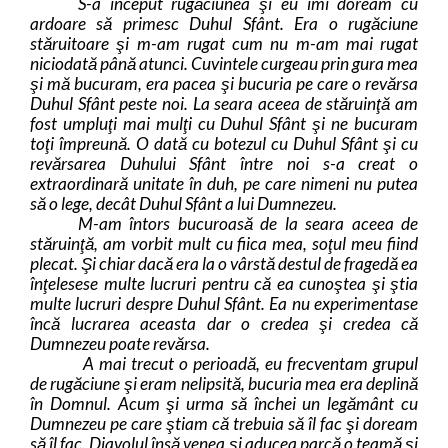
S-a început rugăciunea şi eu îmi doream cu
ardoare să primesc Duhul Sfânt. Era o rugăciune
stăruitoare şi m-am rugat cum nu m-am mai rugat
niciodată până atunci. Cuvintele curgeau prin gura mea
şi mă bucuram, era pacea şi bucuria pe care o revărsa
Duhul Sfânt peste noi. La seara aceea de stăruinţă am
fost umpluţi mai mulţi cu Duhul Sfânt şi ne bucuram
toţi împreună. O dată cu botezul cu Duhul Sfânt şi cu
revărsarea Duhului Sfânt între noi s-a creat o
extraordinară unitate în duh, pe care nimeni nu putea
să o lege, decât Duhul Sfânt a lui Dumnezeu.
M-am întors bucuroasă de la seara aceea de
stăruinţă, am vorbit mult cu fiica mea, soţul meu fiind
plecat. Şi chiar dacă era la o vârstă destul de fragedă ea
înţelesese multe lucruri pentru că ea cunoştea şi ştia
multe lucruri despre Duhul Sfânt. Ea nu experimentase
încă lucrarea aceasta dar o credea şi credea că
Dumnezeu poate revărsa.
A mai trecut o perioadă, eu frecventam grupul
de rugăciune şi eram nelipsită, bucuria mea era deplină
în Domnul. Acum şi urma să închei un legământ cu
Dumnezeu pe care ştiam că trebuia să îl fac şi doream
să îl fac. Diavolul însă venea şi aducea parcă o teamă şi