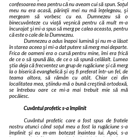
confesoarea mea pentru că nu aveam cui să spun. Soţul
meu nu era acasă, părinţii mei nu mă înţelegeau, şi
mergeam să vorbesc cu ea. Dumnezeu să o
binecuvânteze cu viaţă veşnică pentru că mult m-a
încurajat şi mi-a spus să merg pe calea aceasta, pentru
că este o cale de la Dumnezeu.
Dumnezeu a adus înapoi lumină şi nu m-a lăsat
în starea aceea şi mi-a dat putere să merg mai departe.
Frica de oameni era o cursă pentru mine, îmi era frică
de ce o să spună ăla, de ce o să spună celălalt. Lumea
ştia deja că frecventez un grup de rugăciune şi că merg
la o biserică evanghelică şi aş fi preferat într-un fel, de
teama altora, să rămân cu atât. Chiar cei din
localitatea mea, ştiindu-mă o bună creştină ortodoxă,
se întrebau oare ce mi-a mai trebuit mie să mă
pocăiesc.
Cuvântul profetic s-a împlinit
Cuvântul profetic care a fost spus de fratele
nostru atunci când soţul meu a fost la rugăciune s-a
împlinit şi eu m-am botezat înaintea lui. Apoi, s-a