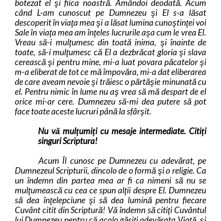
botezat el şi fiica noastră. Amândoi deodată. Acum
când L-am cunoscut pe Dumnezeu şi El s-a lăsat
descoperit în viaţa mea şi a lăsat lumina cunoştinţei voi
Sale în viaţa mea am înţeles lucrurile aşa cum le vrea El.
Vreau să-i mulţumesc din toată inima, şi înainte de
toate, să-i mulţumesc că El a dezbrăcat gloria şi slava
cerească şi pentru mine, mi-a luat povara păcatelor şi
m-a eliberat de tot ce mă împovăra, mi-a dat eliberarea
de care aveam nevoie şi trăiesc o părtăşie minunată cu
el. Pentru nimic în lume nu aş vrea să mă despart de el
orice mi-ar cere. Dumnezeu să-mi dea putere să pot
face toate aceste lucruri până la sfârşit.
Nu vă mulţumiţi cu mesaje intermediate. Citiţi
singuri Scriptura!
Acum Îl cunosc pe Dumnezeu cu adevărat, pe
Dumnezeul Scripturii, dincolo de o formă şi o religie. Ca
un îndemn din partea mea ar fi ca nimeni să nu se
mulţumească cu cea ce spun alţii despre El. Dumnezeu
să dea înţelepciune şi să dea lumină pentru fiecare
Cuvânt citit din Scriptură! Vă îndemn să citiţi Cuvântul
lui Dumnezeu pentru că acolo găsiţi adevărata Viaţă, şi