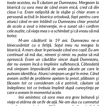
toate acestea, eu Îl căutam pe Dumnezeu. Mergeam la
biserică cu sora mea de când eram mică, cred că din
clasa I-a. Eram nelipsită de la slujbe şi chiar eram o
persoană activă în biserica ortodoxă, fapt pentru care
atunci când m-am întâlnit cu Dumnezeu chiar preotul
de acolo a avut o intervenţie, m-a sunat să-i confirm
cele auzite, că viaţa mea s-a schimbat şi că vreau să mă
botez.
M-am căsătorit la 19 ani. Dumnezeu ne-a
binecuvântat cu o fetiţă. Soţul meu nu mergea la
biserică. A mers doar în perioada când era copil. Eu am
continuat să mă duc, nimeni şi nimic nu putea să mă
oprească. Eram un căutător sincer după Dumnezeu,
dar nu aveam încă o împlinire sufletească. Câteodată
mă simţeam împovărată de unele păcate pe care le
puteam identifica. Atunci simţeam un gol în mine. Când
aveam astfel de probleme apelam la preot,
plăteam şi
făceam tot ce consideram că e potrivit, căutam să
îndeplinesc tot ce trebuia împlinit după cunoştinţa pe
care o aveam în momentul acela.
Imi
amintesc că sora mea era grav bolnavă şi
viaţa ei atârna de un fir de aţă. Ne-am dus cu cumnatul