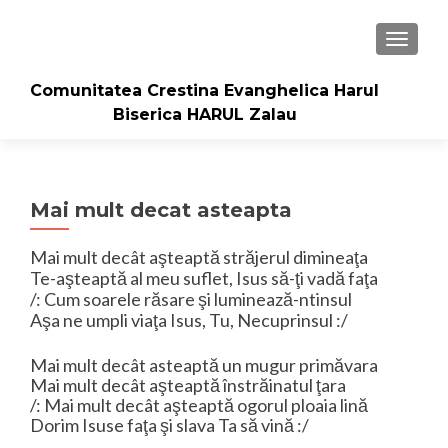
TOGGLE
Comunitatea Crestina Evanghelica Harul
Biserica HARUL Zalau
Mai mult decat asteapta
Mai mult decât aşteaptă străjerul dimineaţa
Te-aşteaptă al meu suflet, Isus să-ţi vadă faţa
/: Cum soarele răsare şi luminează-ntinsul
Aşa ne umpli viaţa Isus, Tu, Necuprinsul :/
Mai mult decât asteaptă un mugur primăvara
Mai mult decât aşteaptă înstrăinatul ţara
/: Mai mult decât aşteaptă ogorul ploaia lină
Dorim Isuse faţa şi slava Ta să vină :/