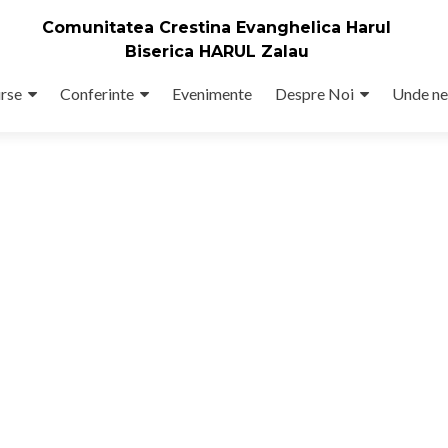
Comunitatea Crestina Evanghelica Harul
Biserica HARUL Zalau
rse
Conferinte
Evenimente
Despre Noi
Unde ne