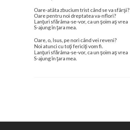
Oare-atâta zbucium trist când se va sfârşi?
Oare pentru noi dreptatea va-nflori?
Lanţuri sfărâma-se-vor, ca un şoim aş vrea
S-ajung în ţara mea.
Oare, o, Isus, pe nori când vei reveni?
Noi atunci cu toţi fericiţi vom fi.
Lanţuri sfărâma-se-vor, ca un şoim aş vrea
S-ajung în ţara mea.