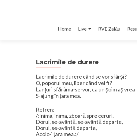
Skip
Home
Live
RVE Zalău
Resu
to
content
Lacrimile de durere
Lacrimile de durere când se vor sfârşi?
O, poporul meu, liber când vei fi?
Lanţuri sfărâma-se-vor, ca un şoim aş vrea
S-ajung în ţara mea.
Refren:
/:Inima, inima, zboară spre ceruri,
Dorul, se-avântă, se-avântă departe,
Dorul, se-avântă departe,
Acolo-i ţara mea.:/