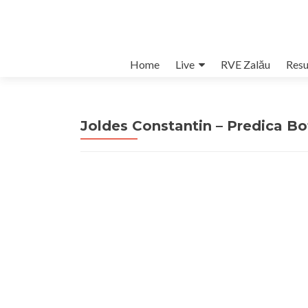
Skip
Home
Live
RVE Zalău
Resu
to
content
Joldes Constantin – Predica Bo