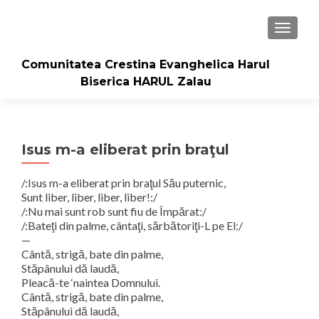
TOGGLE
Comunitatea Crestina Evanghelica Harul
Biserica HARUL Zalau
Isus m-a eliberat prin braţul
/:Isus m-a eliberat prin braţul Său puternic,
Sunt liber, liber, liber, liber!:/
/:Nu mai sunt rob sunt fiu de Împărat:/
/:Bateţi din palme, cântaţi, sărbătoriţi-L pe El:/
—
Cântă, strigă, bate din palme,
Stăpânului dă laudă,
Pleacă-te ‘naintea Domnului.
Cântă, strigă, bate din palme,
Stăpânului dă laudă,