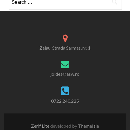
for:
Zalau, Strada Sarmas, nr. 1
joldes@asw.ro
0722.240.225
Zerif Lite
developed by
ThemeIsle