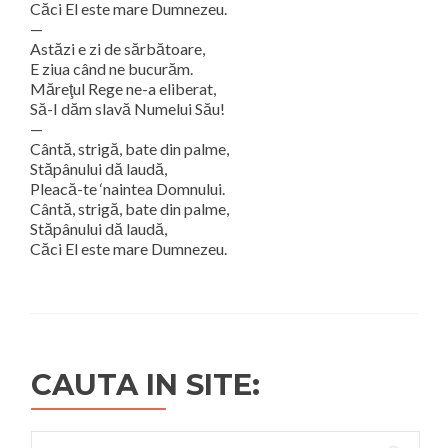
Căci El este mare Dumnezeu.
—
Astăzi e zi de sărbătoare,
E ziua când ne bucurăm.
Măreţul Rege ne-a eliberat,
Să-I dăm slavă Numelui Său!
—
Cântă, strigă, bate din palme,
Stăpânului dă laudă,
Pleacă-te ‘naintea Domnului.
Cântă, strigă, bate din palme,
Stăpânului dă laudă,
Căci El este mare Dumnezeu.
CAUTA IN SITE:
Search