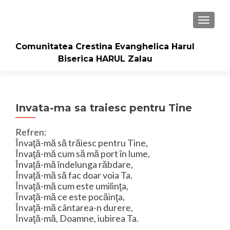
TOGGLE
Comunitatea Crestina Evanghelica Harul
Biserica HARUL Zalau
Invata-ma sa traiesc pentru Tine
Refren:
Învaţă-mă să trăiesc pentru Tine,
Învaţă-mă cum să mă port în lume,
Învaţă-mă îndelunga răbdare,
Învaţă-mă să fac doar voia Ta.
Învaţă-mă cum este umilinţa,
Învaţă-mă ce este pocăinţa,
Învaţă-mă cântarea-n durere,
Învaţă-mă, Doamne, iubirea Ta.