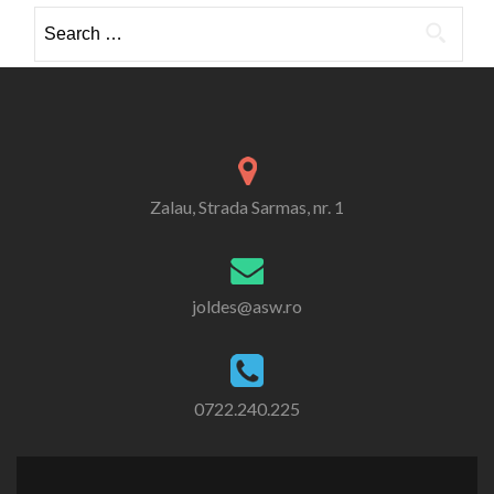
Search
for:
Zalau, Strada Sarmas, nr. 1
joldes@asw.ro
0722.240.225