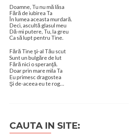
Doamne, Tu nu mă lăsa
Fără de iubirea Ta
În lumea aceasta murdară.
Deci, ascultă glasul meu
Dă-mi putere, Tu, la greu
Ca să lupt pentru Tine.
Fără Tine şi-al Tău scut
Sunt un bulgăre de lut
Fără nici o speranţă.
Doar prin mare mila Ta
Eu primesc dragostea
Şi de-aceea eu te rog…
CAUTA IN SITE: