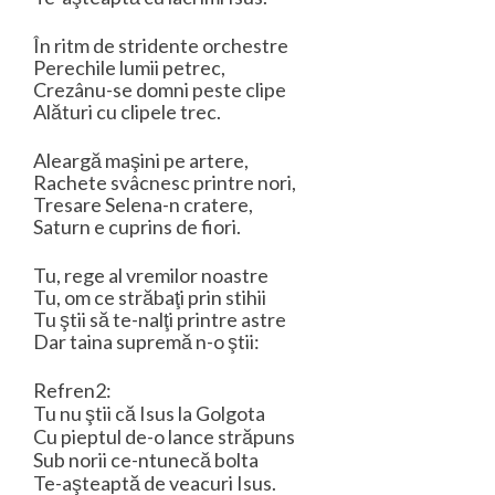
În ritm de stridente orchestre
Perechile lumii petrec,
Crezânu-se domni peste clipe
Alături cu clipele trec.
Aleargă maşini pe artere,
Rachete svâcnesc printre nori,
Tresare Selena-n cratere,
Saturn e cuprins de fiori.
Tu, rege al vremilor noastre
Tu, om ce străbaţi prin stihii
Tu ştii să te-nalţi printre astre
Dar taina supremă n-o ştii:
Refren2:
Tu nu ştii că Isus la Golgota
Cu pieptul de-o lance străpuns
Sub norii ce-ntunecă bolta
Te-aşteaptă de veacuri Isus.