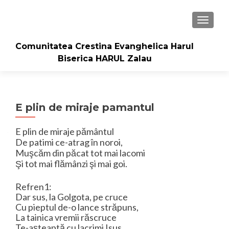
TOGGLE
Comunitatea Crestina Evanghelica Harul
Biserica HARUL Zalau
E plin de miraje pamantul
E plin de miraje pământul
De patimi ce-atrag în noroi,
Muşcăm din păcat tot mai lacomi
Şi tot mai flămânzi şi mai goi.
Refren1:
Dar sus, la Golgota, pe cruce
Cu pieptul de-o lance străpuns,
La tainica vremii răscruce
Te-aşteaptă cu lacrimi Isus.