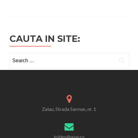
CAUTA IN SITE:
Search
for:
Zalau, Strada Sarmas, nr. 1
joldes@asw.ro