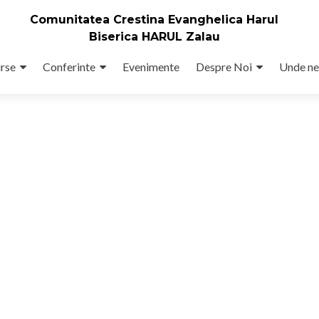
Comunitatea Crestina Evanghelica Harul
Biserica HARUL Zalau
rse
Conferinte
Evenimente
Despre Noi
Unde ne