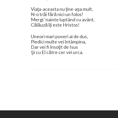
Viaţa-aceasta nu ţine-aşa mult,
N-o trăi fără nici un folos!
Mergi ‘nainte luptând cu avânt,
Călăuză îţi este Hristos!
Uneori mari poveri ai de dus,
Piedici multe vei întâmpina,
Dar vei fi însoţit de Isus
Şi cu El către cer vei urca.