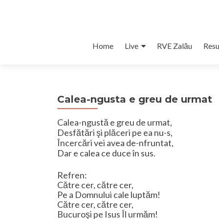
Skip
Home
Live
RVE Zalău
Resu
to
content
Calea-ngusta e greu de urmat
Calea-ngustă e greu de urmat,
Desfătări şi plăceri pe ea nu-s,
Încercări vei avea de-nfruntat,
Dar e calea ce duce în sus.
Refren:
Către cer, către cer,
Pe a Domnului cale luptăm!
Către cer, către cer,
Bucuroşi pe Isus Îl urmăm!