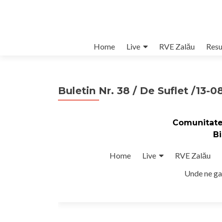
Skip
Home
Live
RVE Zalău
Resu
to
content
Buletin Nr. 38 / De Suflet /13-0