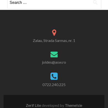
for:
Zalau, Strada Sarmas, nr. 1
joldes@asw.ro
0722.240.225
Zerif Lite
developed by
ThemeIsle