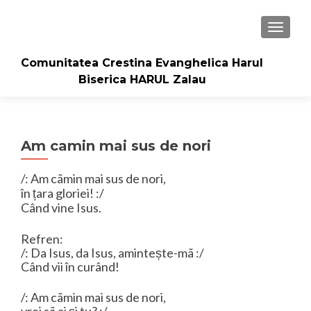
TOGGLE
Comunitatea Crestina Evanghelica Harul
Biserica HARUL Zalau
Am camin mai sus de nori
/: Am cãmin mai sus de nori,
în țara gloriei! :/
Când vine Isus.
Refren:
/: Da Isus, da Isus, amintește-mã :/
Când vii în curând!
/: Am cãmin mai sus de nori,