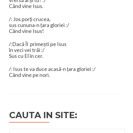
vrei sã ai și tu? :/
Când vine Isus.
/: Jos porți crucea,
sus cununa-n țara gloriei :/
Când vine Isus!
/:Dacã Îl primești pe Isus
în veci vei trãi :/
Sus cu El în cer.
/: Isus te va duce acasã-n țara gloriei :/
Când vine pe nori.
CAUTA IN SITE:
Search