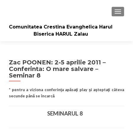
TOGGLE
Comunitatea Crestina Evanghelica Harul
Biserica HARUL Zalau
Zac POONEN: 2-5 aprilie 2011 –
Conferinta: O mare salvare –
Seminar 8
* pentru a viziona conferinţa apăsaţi play şi aşteptaţi câteva
secunde până se încarcă
SEMINARUL 8