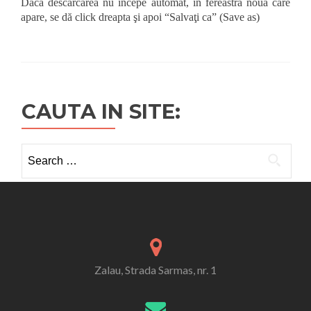
Dacă descărcarea nu începe automat, în fereastra nouă care
apare, se dă click dreapta şi apoi “Salvaţi ca” (Save as)
CAUTA IN SITE:
Search
for:
Zalau, Strada Sarmas, nr. 1