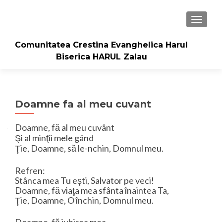
TOGGLE
Comunitatea Crestina Evanghelica Harul
Biserica HARUL Zalau
Doamne fa al meu cuvant
Doamne, fă al meu cuvânt
Şi al minţii mele gând
Ţie, Doamne, să le-nchin, Domnul meu.
Refren:
Stânca mea Tu eşti, Salvator pe veci!
Doamne, fă viaţa mea sfânta înaintea Ta,
Ţie, Doamne, O închin, Domnul meu.