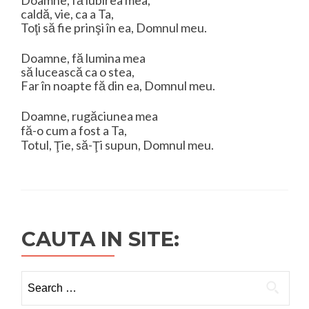
Doamne, fă iubirea mea,
caldă, vie, ca a Ta,
Toţi să fie prinşi în ea, Domnul meu.
Doamne, fă lumina mea
să lucească ca o stea,
Far în noapte fă din ea, Domnul meu.
Doamne, rugăciunea mea
fă-o cum a fost a Ta,
Totul, Ţie, să-Ţi supun, Domnul meu.
CAUTA IN SITE:
Search
for: